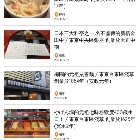
17年）
神田
2024.06.21
日本三大料亭之一 名不虛傳的新橋金
田中 / 東京中央區銀座 創業於大正中
期
銀座
2024.03.22
梅園的元祖粟善哉 / 東京台東區淺草
創業於1854年（安政元年）
淺草
2025.07.11
やげん堀的元祖七味粉歡度400歲生
日！ / 東京台東區淺草 創業於1625年
(寛永2年)
淺草
2025.08.29