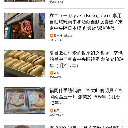
2025.12.24
在ニューカヤバ（Nukayaba）享用
自助烤雞肉串和酒類自動販賣機 / 東
京中央區日本橋 創業於明治時代
日本橋（東京）
2023.12.19
夏目漱石也愛的銀座幻之名店 – 空也
的最中 / 東京中央區銀座 創業於1884
年（明治17年）
銀座
2026.07.31
福岡伴手禮代表 – 福太郎的明貝 / 福
岡南區五十川 創業於1909年（明治
42年）
福岡
2026.03.27
布袋家的經典-月見蕎麥麵與什錦飯 /