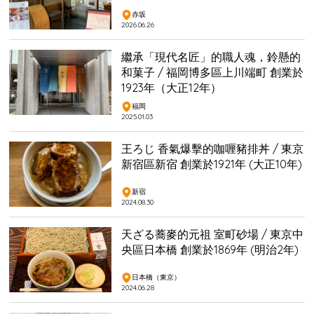
赤坂
2026.06.26
繼承「現代名匠」的職人魂，鈴懸的
和菓子 / 福岡博多區上川端町 創業於
1923年（大正12年）
福岡
2025.01.03
王ろじ 香氣爆擊的咖喱豬排丼 / 東京
新宿區新宿 創業於1921年 (大正10年)
新宿
2024.08.30
天ざる蕎麥的元祖 室町砂場 / 東京中
央區日本橋 創業於1869年 (明治2年)
日本橋（東京）
2024.06.28