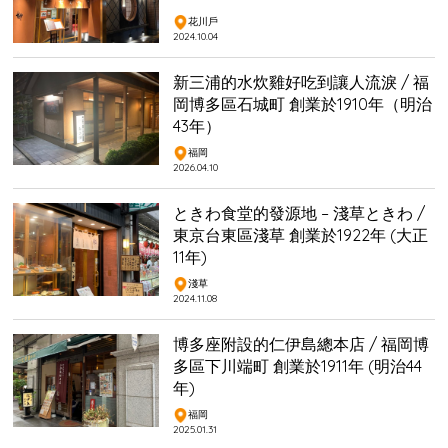
花川戶
2024.10.04
新三浦的水炊雞好吃到讓人流淚 / 福
岡博多區石城町 創業於1910年（明治
43年）
福岡
2026.04.10
ときわ食堂的發源地 – 淺草ときわ /
東京台東區淺草 創業於1922年 (大正
11年)
淺草
2024.11.08
博多座附設的仁伊島總本店 / 福岡博
多區下川端町 創業於1911年 (明治44
年)
福岡
2025.01.31