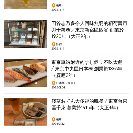
淺草
2023.11.17
四谷志乃多令人回味無窮的稻荷壽司
與干瓢卷／東京新宿區四谷 創業於
1920年（大正9年）
新宿
2025.11.14
東京車站附近的すし鉄，不吃太虧！
/ 東京中央區日本橋 創業於1866年
（慶應2年）
日本橋（東京）
2025.08.08
淺草おでん大多福的晚餐 / 東京台東
區千束 創業於1915年（大正4年）
淺草
2024.01.12