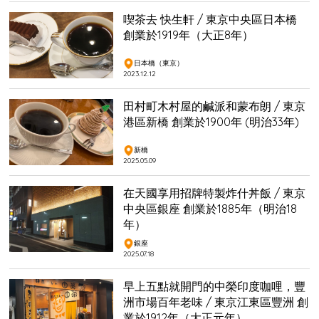
喫茶去 快生軒 / 東京中央區日本橋
創業於1919年（大正8年）
日本橋（東京）
2023.12.12
田村町木村屋的鹹派和蒙布朗 / 東京
港區新橋 創業於1900年 (明治33年)
新橋
2025.05.09
在天國享用招牌特製炸什丼飯 / 東京
中央區銀座 創業於1885年（明治18
年）
銀座
2025.07.18
早上五點就開門的中榮印度咖哩，豐
洲市場百年老味 / 東京江東區豐洲 創
業於1912年（大正元年）