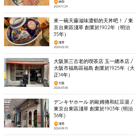
神田
2024.11.29
來一碗天藤滋味濃郁的天丼吧！ / 東
京台東區淺草 創業於1902年（明治
35年）
淺草
2024.02.02
大阪第三古老的喫茶店 玉一總本店 /
大阪市福島區福島 創業於1925年（大
正14年）
大阪
2026.03.06
デンキヤホール 的歐姆捲和紅豆湯 /
東京台東區淺草 創業於1903年 (明治
36年)
淺草
2024.09.13