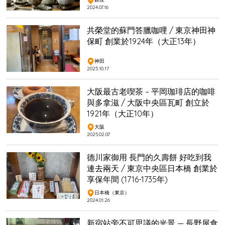
2024.07.16
共榮堂的蘇門答臘咖哩 / 東京神田神
保町 創業於1924年（大正13年）
神田
2025.10.17
大阪最古老喫茶 – 平岡珈琲店的咖啡
與多拿滋 / 大阪中央區瓦町 創立於
1921年（大正10年）
大阪
2025.02.07
德川家御用 長門的久壽餅 好吃到我
連去兩天 / 東京中央區日本橋 創業於
享保年間 (1716-1735年)
日本橋（東京）
2024.01.26
新宿站旁不可思議的光景 — 長野屋食