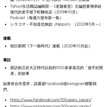
Yahoo!生活雜誌編輯部 –《老舖食堂》主編想要傳承給
後代的老字號下町麵包店（2019年10月）
Podcast（每週六發布新一集）
シラコマ – 不知道也無妨（Nippon）（2022年5月～）
連載
朝日新聞《下一個時代》連載（2020年10月起）
專訪
探訪創立於大正時代以前的1000多家老店的「遊手好閒
者」的故事
如果有合作需求，請通過Facebook或Instagram聯繫我
們。
https://www.facebook.com/100years.Japan/
https://www.instagram.com/100years.japan/