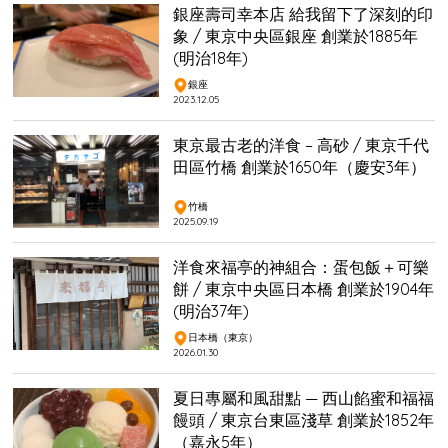
銀座壽司幸本店 給我留下了深刻的印
象 / 東京中央區銀座 創業於1885年
(明治18年)
銀座
2023.12.05
東京最古老的洋食 – 高砂 / 東京千代
田區竹橋 創業於1650年（慶安3年）
竹橋
2025.09.19
洋食來福亭的神組合：蛋包飯＋可樂
餅 / 東京中央區日本橋 創業於1904年
(明治37年)
日本橋（東京）
2026.01.30
夏日專屬和風甜點 — 西山餡蜜和福福
饅頭 / 東京台東區淺草 創業於1852年
（嘉永5年）