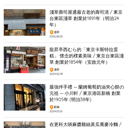
淺草壽司屋通最古老的壽司清 / 東京
台東區淺草 創業於1891年（明治24
年）
淺草
2026.06.05
龍昇亭西むら的「東京卡斯特拉蛋
糕」 懷念的樸素美味 / 東京台東區淺
草 創業於1854年（安政元年）
淺草
2024.02.09
最強伴手禮 — 蘭姆葡萄奶油夾心餅の
元祖 — 小川軒 / 東京港區新橋 創業
於1905年 (明治38年)
新橋
2024.07.26
在更科大啖麻醬雞絲黃瓜蕎麥冷麵 /