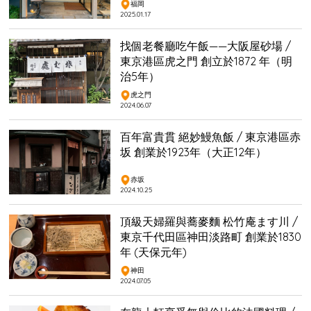
福岡
2025.01.17
找個老餐廳吃午飯——大阪屋砂場 /
東京港區虎之門 創立於1872 年（明
治5年）
虎之門
2024.06.07
百年富貴貫 絕妙鰻魚飯 / 東京港區赤
坂 創業於1923年（大正12年）
赤坂
2024.10.25
頂級天婦羅與蕎麥麵 松竹庵ます川 /
東京千代田區神田淡路町 創業於1830
年 (天保元年)
神田
2024.07.05