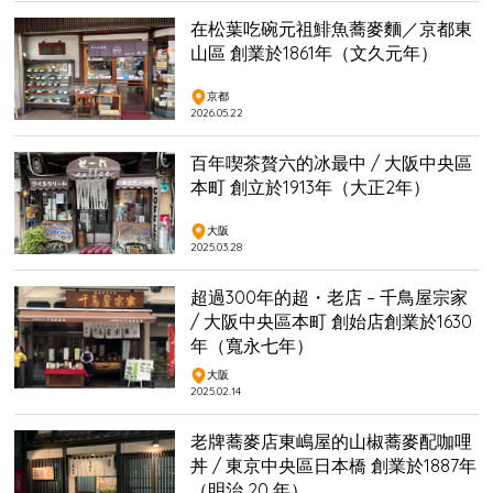
在松葉吃碗元祖鯡魚蕎麥麵／京都東
山區 創業於1861年（文久元年）
京都
2026.05.22
百年喫茶贅六的冰最中 / 大阪中央區
本町 創立於1913年（大正2年）
大阪
2025.03.28
超過300年的超・老店 – 千鳥屋宗家
/ 大阪中央區本町 創始店創業於1630
年（寬永七年）
大阪
2025.02.14
老牌蕎麥店東嶋屋的山椒蕎麥配咖哩
丼 / 東京中央區日本橋 創業於1887年
（明治 20 年）