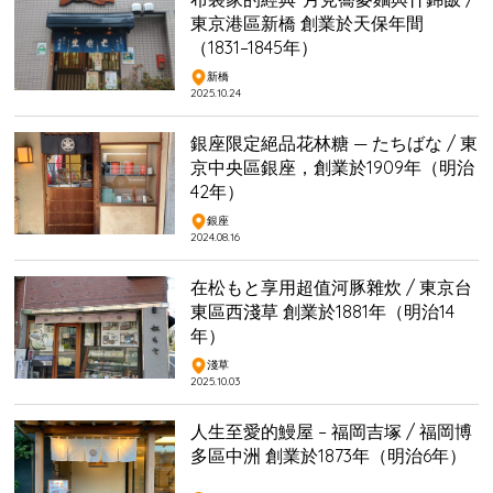
東京港區新橋 創業於天保年間
（1831–1845年）
新橋
2025.10.24
銀座限定絕品花林糖 — たちばな / 東
京中央區銀座，創業於1909年（明治
42年）
銀座
2024.08.16
在松もと享用超值河豚雜炊 / 東京台
東區西淺草 創業於1881年（明治14
年）
淺草
2025.10.03
人生至愛的鰻屋 – 福岡吉塚 / 福岡博
多區中洲 創業於1873年（明治6年）