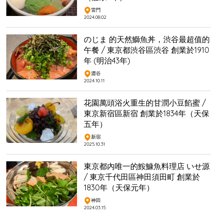
雷門
2024.08.02
のじま 的天然鰤魚丼，渋谷最超值的
午餐 / 東京都渋谷區渋谷 創業於1910
年 (明治43年)
澀谷
2024.10.11
花園萬頭浴火重生的甘潤小豆餡蜜 /
東京新宿區新宿 創業於1834年（天保
五年）
新宿
2025.10.31
東京都內唯一的鮟鱇魚料理店 いせ源
/ 東京千代田區神田須田町 創業於
1830年（天保元年）
神田
2024.03.15