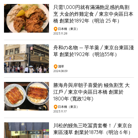
只需1,000円就有滿滿飽足感的鳥割
烹 大金的炸雞定食 / 東京中央區日本
橋 創業於1892年（明治 25 年）
日本橋（東京）
2023.11.28
舟和の名物 — 芋羊羹 / 東京台東區淺
草 創業於1902年（明治35年）
淺草
2024.08.09
勝海舟與岸朝子喜愛的 鳗魚割烹 大
江戶 / 東京中央區日本橋 創業於
1800年 (寬政12年)
日本橋（東京）
2023.11.17
川松的鰻魚三吃冨貴套餐！ / 東京台
東區淺草 創業於1873年（明治 6 年）