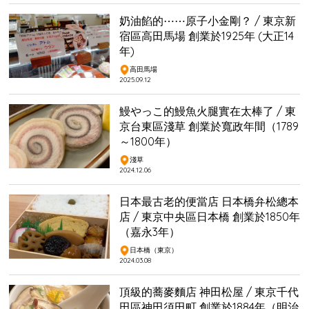
奶油餡的⋯⋯原子小金剛？ / 東京新
宿區高田馬場 創業於1925年 (大正14
年)
高田馬場
2025.09.12
鰻やっこ的鰻魚火腿實在太棒了 / 東
京台東區淺草 創業於寬政年間（1789
～1800年）
淺草
2024.12.06
日本最古老的便當店 日本橋弁松總本
店 / 東京中央區日本橋 創業於1850年
（嘉永3年）
日本橋（東京）
2024.03.08
頂級的蕎麥麵店 神田松屋 / 東京千代
田區神田須田町 創業於1884年（明治