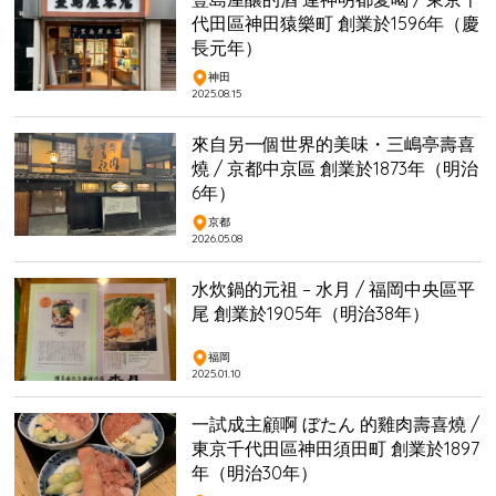
代田區神田猿樂町 創業於1596年（慶
長元年）
神田
2025.08.15
來自另一個世界的美味・三嶋亭壽喜
燒 / 京都中京區 創業於1873年（明治
6年）
京都
2026.05.08
水炊鍋的元祖 – 水月 / 福岡中央區平
尾 創業於1905年（明治38年）
福岡
2025.01.10
一試成主顧啊 ぼたん 的雞肉壽喜燒 /
東京千代田區神田須田町 創業於1897
年（明治30年）