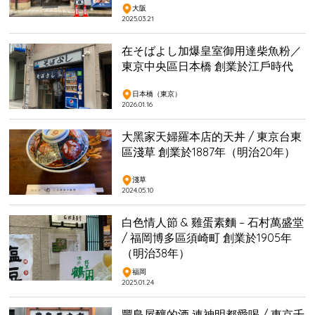
大阪
2025.03.21
在そばよし加爆皇室御用達柴魚粉／
東京中央區日本橋 創業於江戶時代
日本橋（東京）
2026.01.16
大黑家天婦羅本店的天丼 / 東京台東
區淺草 創業於1887年（明治20年）
淺草
2024.05.10
白色情人節 & 雞蛋素麵 – 石村萬盛堂
/ 福岡博多區須崎町 創業於1905年
（明治38年）
福岡
2025.01.24
豐島屋釀的酒 連神明都愛喝 / 東京千