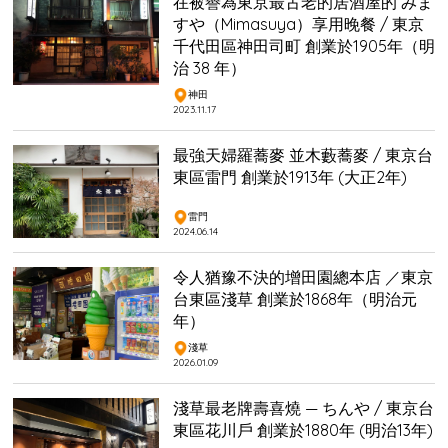
在被譽為東京最古老的居酒屋的 みま
すや（Mimasuya）享用晚餐 / 東京
千代田區神田司町 創業於1905年（明
治 38 年）
神田
2023.11.17
最強天婦羅蕎麥 並木藪蕎麥 / 東京台
東區雷門 創業於1913年 (大正2年)
雷門
2024.06.14
令人猶豫不決的增田園總本店 ／東京
台東區淺草 創業於1868年（明治元
年）
淺草
2026.01.09
淺草最老牌壽喜燒 — ちんや / 東京台
東區花川戶 創業於1880年 (明治13年)