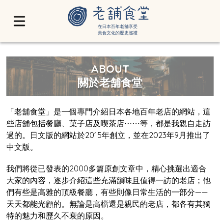
在日本百年老舖享受
美食文化的歷史巡禮
ABOUT
關於老舗食堂
「老舖食堂」是一個專門介紹日本各地百年老店的網站，這
些店舖包括餐廳、菓子店及喫茶店⋯⋯等，都是我親自走訪
過的。日文版的網站於2015年創立，並在2023年9月推出了
中文版。
我們將從已發表的2000多篇原創文章中，精心挑選出適合
大家的內容，逐步介紹這些充滿韻味且值得一訪的老店；他
們有些是高雅的頂級餐廳，有些則像日常生活的一部分——
天天都能光顧的。無論是高檔還是親民的老店，都各有其獨
特的魅力和歷久不衰的原因。