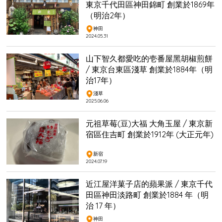
東京千代田區神田錦町 創業於1869年
（明治2年）
神田
2024.05.31
山下智久都愛吃的壱番屋黑胡椒煎餅
/ 東京台東區淺草 創業於1884年（明
治17年）
淺草
2025.06.06
元祖草莓(豆)大福 大角玉屋 / 東京新
宿區住吉町 創業於1912年 (大正元年)
新宿
2024.07.19
近江屋洋菓子店的蘋果派 / 東京千代
田區神田淡路町 創業於1884 年（明
治 17 年）
神田