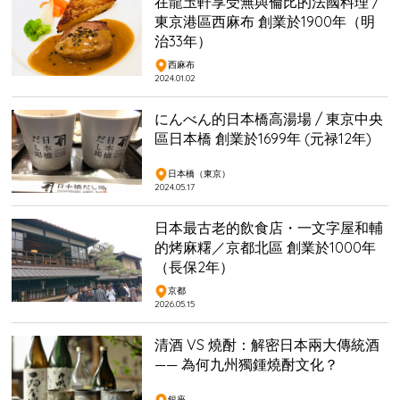
在龍圡軒享受無與倫比的法國料理 /
東京港區西麻布 創業於1900年（明
治33年）
西麻布
2024.01.02
にんべん的日本橋高湯場 / 東京中央
區日本橋 創業於1699年 (元禄12年)
日本橋（東京）
2024.05.17
日本最古老的飲食店・一文字屋和輔
的烤麻糬／京都北區 創業於1000年
（長保2年）
京都
2026.05.15
清酒 VS 燒酎：解密日本兩大傳統酒
—— 為何九州獨鍾燒酎文化？
銀座