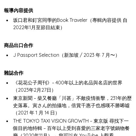
報導內容提供
坂口君和釘宮同學的Book Traveler（專輯內容提供 自
2022年1月至節目結束）
商品出口合作
J Passport Selection（新加坡 / 2023 年 7 月〜）
雜誌合作
《花花公子周刊》– 400年以上的名品與名店的世界
（2023年2月27日）
東京新聞 – 柴又餐廳「川甚」不敵疫情衝擊，231年的歷
史落幕。寅さん的拍攝地，倍賞千惠子也感嘆不勝唏噓
（2021 年 1 月 14 日）
THE TOKYO TAXI VISION GROWTH – 東京版 尋找下一
個目的地特輯 – 百年以上受到喜愛的三家老字號鍋物餐
廳（2020年11月）→ 您可以在 YouTube 上觀看