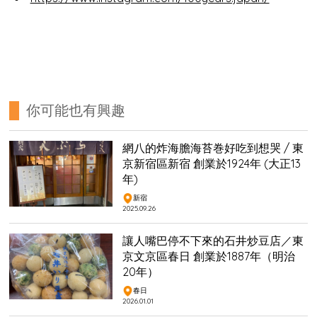
你可能也有興趣
網八的炸海膽海苔巻好吃到想哭 / 東
京新宿區新宿 創業於1924年 (大正13
年)
新宿
2025.09.26
讓人嘴巴停不下來的石井炒豆店／東
京文京區春日 創業於1887年（明治
20年）
春日
2026.01.01