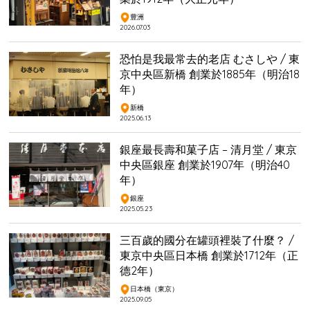
豊洲
2026.07.03
恐怕是我最常去的老店 むさしや / 東
京中央區新橋 創業於1885年（明治18
年）
新橋
2025.06.13
銀座最長壽和菓子店 – 清月堂 / 東京
中央區銀座 創業於1907年（明治40
年）
銀座
2025.05.23
三百歲的國分在罐頭裡裝了什麼？ /
東京中央區日本橋 創業於1712年（正
德2年）
日本橋（東京）
2025.09.05