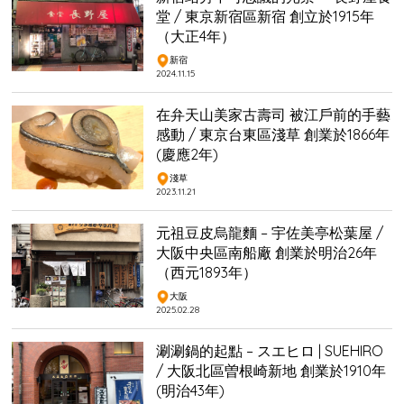
堂 / 東京新宿區新宿 創立於1915年
（大正4年）
新宿
2024.11.15
在弁天山美家古壽司 被江戶前的手藝
感動 / 東京台東區淺草 創業於1866年
(慶應2年)
淺草
2023.11.21
元祖豆皮烏龍麵 – 宇佐美亭松葉屋 /
大阪中央區南船廠 創業於明治26年
（西元1893年）
大阪
2025.02.28
涮涮鍋的起點 – スエヒロ | SUEHIRO
/ 大阪北區曽根崎新地 創業於1910年
(明治43年)