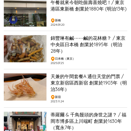
午餐就來今朝吃個壽喜燒吧！/ 東京
港區東新橋 創業於1880年 (明治13年)
新橋
2024.09.20
錦豐琳有鹹⋯⋯鹹的花林糖？ / 東京
中央區日本橋 創業於1895年（明治
28年）
日本橋（東京）
2025.07.25
天兼的午間套餐A 通往天堂的門票 /
東京新宿區西新宿 創業於1903年（明
治36年）
新宿
2023.11.24
蒂羅爾 & 千鳥饅頭的身世之謎？ / 福
岡市博多區上川端町 創業於1630年
（寬永7年）