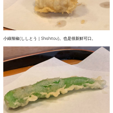
小綠辣椒(ししとう｜Shishitou)。也是很新鮮可口。