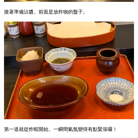
接著準備沾醬。前面是放炸物的盤子。
第一道就從炸蝦開始。一瞬間氣氛變得有點緊張囉！