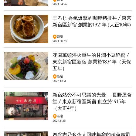
2024.04.26
王ろじ 香氣爆擊的咖喱豬排丼 / 東京
新宿區新宿 創業於1921年 (大正10年)
新宿
2024.08.30
花園萬頭浴火重生的甘潤小豆餡蜜 /
東京新宿區新宿 創業於1834年（天保
五年）
新宿
2025.10.31
新宿站旁不可思議的光景 — 長野屋食
堂 / 東京新宿區新宿 創立於1915年
（大正4年）
新宿
2024.11.15
四谷志乃多令人回味無窮的稻荷壽司