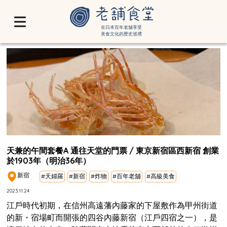
在日本百年老舖享受
美食文化的歷史巡禮
天兼的午間套餐A 通往天堂的門票 / 東京新宿區西新宿 創業
於1903年（明治36年）
新宿
#天婦羅
#新宿
#炸物
#百年老舖
#高級美食
2023.11.24
江戶時代初期，在信州高遠藩內藤家的下屋敷作為甲州街道
的新・宿場町而開張的四谷內藤新宿（江戶四宿之一），是