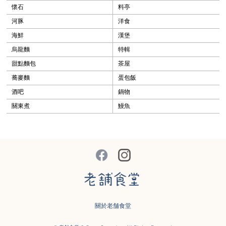
懷石
料亭
河豚
洋食
海鮮
漢堡
烏龍麵
特輯
甜點麵包
茶屋
蕎麥麵
蛋包飯
酒吧
鍋物
關東煮
鰻魚
關於老舗食堂