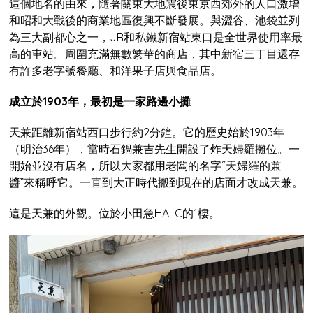
這個地名的由來，隨著關東大地震後東京西郊外的人口激增
和昭和大戰後的商業地區復興不斷發展。與澀谷、池袋並列
為三大副都心之一，JR和私鐵新宿站東口是全世界使用率最
高的車站。周圍充滿無數繁華的商店，其中新宿三丁目還存
有許多老字號餐廳、和洋果子店與食品店。
成立於1903年，最初是一家路邊小攤
天兼距離新宿站西口步行約2分鐘。它的歷史始於1903年
（明治36年），當時石鍋兼吉先生開設了炸天婦羅攤位。一
開始並沒有店名，所以大家都用老闆的名字“天婦羅的兼
醬”來稱呼它。一直到大正時代搬到現在的店面才改成天兼。
這是天兼的外觀。位於小田急HALC的1樓。