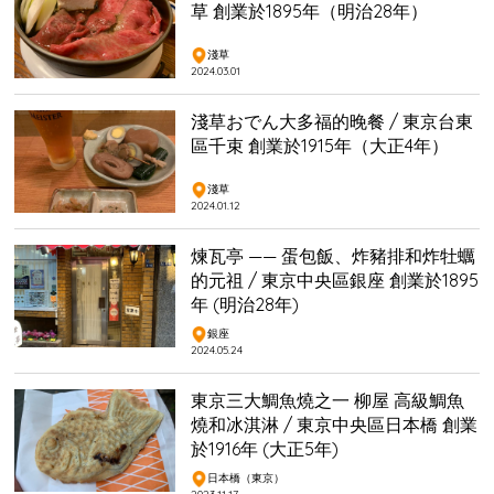
草 創業於1895年（明治28年）
淺草
2024.03.01
淺草おでん大多福的晚餐 / 東京台東
區千束 創業於1915年（大正4年）
淺草
2024.01.12
煉瓦亭 —— 蛋包飯、炸豬排和炸牡蠣
的元祖 / 東京中央區銀座 創業於1895
年 (明治28年)
銀座
2024.05.24
東京三大鯛魚燒之一 柳屋 高級鯛魚
燒和冰淇淋 / 東京中央區日本橋 創業
於1916年 (大正5年)
日本橋（東京）