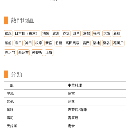
2023.11.17
熱門地區
銀座
日本橋（東京）
池袋
豊洲
赤坂
淺草
京都
福岡
大阪
新橋
藏前
春日
神田
根岸
新宿
竹橋
高田馬場
雷門
築地
澀谷
花川戶
虎之門
西麻布
神樂坂
上野
分類
一般
中華料理
串燒
便當
其他
割烹
咖哩
喫茶店/咖啡
壽司
壽喜燒
天婦羅
定食