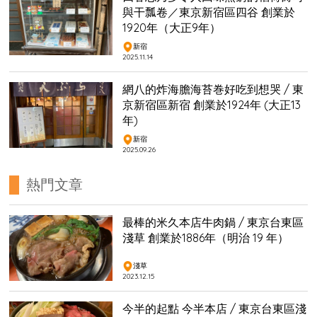
與干瓢卷／東京新宿區四谷 創業於
1920年（大正9年）
新宿
2025.11.14
網八的炸海膽海苔巻好吃到想哭 / 東
京新宿區新宿 創業於1924年 (大正13
年)
新宿
2025.09.26
熱門文章
最棒的米久本店牛肉鍋 / 東京台東區
淺草 創業於1886年（明治 19 年）
淺草
2023.12.15
今半的起點 今半本店 / 東京台東區淺