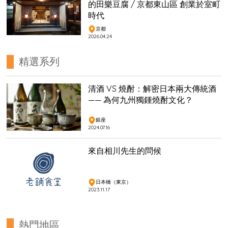
的田樂豆腐 / 京都東山區 創業於室町
時代
京都
2026.04.24
精選系列
清酒 VS 燒酎：解密日本兩大傳統酒
—— 為何九州獨鍾燒酎文化？
銀座
2024.07.16
來自相川先生的問候
日本橋（東京）
2023.11.17
熱門地區