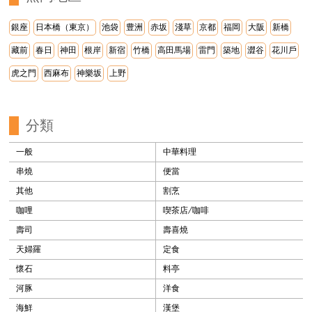
銀座
日本橋（東京）
池袋
豊洲
赤坂
淺草
京都
福岡
大阪
新橋
藏前
春日
神田
根岸
新宿
竹橋
高田馬場
雷門
築地
澀谷
花川戶
虎之門
西麻布
神樂坂
上野
分類
一般
中華料理
串燒
便當
其他
割烹
咖哩
喫茶店/咖啡
壽司
壽喜燒
天婦羅
定食
懷石
料亭
河豚
洋食
海鮮
漢堡