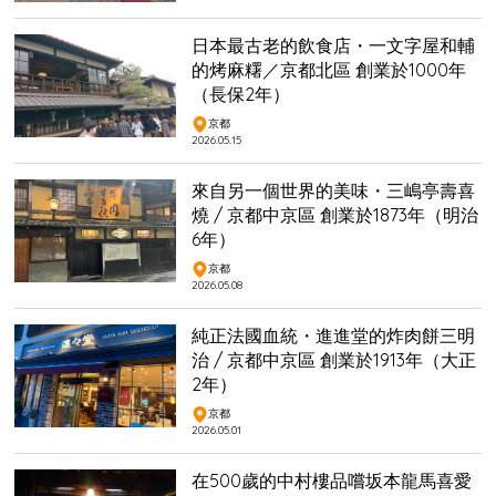
日本最古老的飲食店・一文字屋和輔
的烤麻糬／京都北區 創業於1000年
（長保2年）
京都
2026.05.15
來自另一個世界的美味・三嶋亭壽喜
燒 / 京都中京區 創業於1873年（明治
6年）
京都
2026.05.08
純正法國血統・進進堂的炸肉餅三明
治 / 京都中京區 創業於1913年（大正
2年）
京都
2026.05.01
在500歲的中村樓品嚐坂本龍馬喜愛