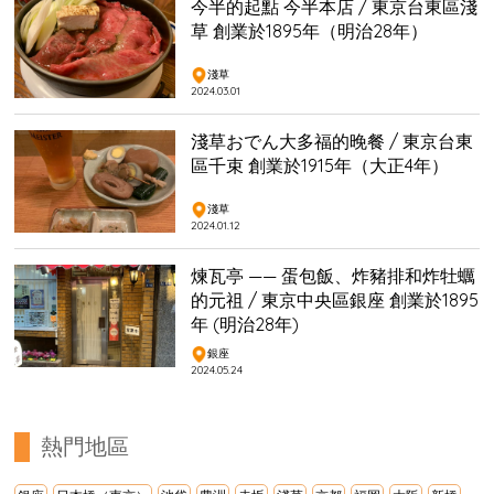
今半的起點 今半本店 / 東京台東區淺
草 創業於1895年（明治28年）
淺草
2024.03.01
淺草おでん大多福的晚餐 / 東京台東
區千束 創業於1915年（大正4年）
淺草
2024.01.12
煉瓦亭 —— 蛋包飯、炸豬排和炸牡蠣
的元祖 / 東京中央區銀座 創業於1895
年 (明治28年)
銀座
2024.05.24
熱門地區