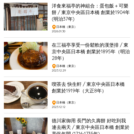
洋食來福亭的神組合：蛋包飯＋可樂
餅 / 東京中央區日本橋 創業於1904年
(明治37年)
日本橋（東京）
2026.01.30
在三福亭享受一份鬆軟的漢堡排 / 東
京中央區日本橋 創業於1895年（明治
28年）
日本橋（東京）
2023.12.29
喫茶去 快生軒 / 東京中央區日本橋
創業於1919年（大正8年）
日本橋（東京）
2023.12.12
德川家御用 長門的久壽餅 好吃到我
連去兩天 / 東京中央區日本橋 創業於
享保年間 (1716-1735年)