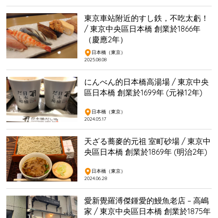
東京車站附近的すし鉄，不吃太虧！
/ 東京中央區日本橋 創業於1866年
（慶應2年）
日本橋（東京）
2025.08.08
にんべん的日本橋高湯場 / 東京中央
區日本橋 創業於1699年 (元禄12年)
日本橋（東京）
2024.05.17
天ざる蕎麥的元祖 室町砂場 / 東京中
央區日本橋 創業於1869年 (明治2年)
日本橋（東京）
2024.06.28
愛新覺羅溥傑鍾愛的鰻魚老店 – 高嶋
家 / 東京中央區日本橋 創業於1875年