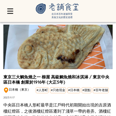
在日本百年老舖享受
美食文化的歷史巡禮
東京三大鯛魚燒之一 柳屋 高級鯛魚燒和冰淇淋 / 東京中央
區日本橋 創業於1916年 (大正5年)
日本橋（東京）
#人形町
#只收現金
#日本橋
#甜點
#百年老舖
2023.11.17
中央區日本橋人形町最早是江戶時代初期開始出現的吉原酒
樓紅燈區，之後酒樓紅燈區遷到了淺草一帶的巷弄。酒樓紅