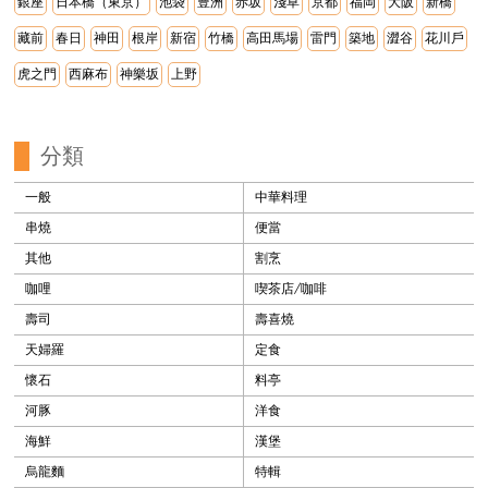
銀座
日本橋（東京）
池袋
豊洲
赤坂
淺草
京都
福岡
大阪
新橋
藏前
春日
神田
根岸
新宿
竹橋
高田馬場
雷門
築地
澀谷
花川戶
虎之門
西麻布
神樂坂
上野
分類
一般
中華料理
串燒
便當
其他
割烹
咖哩
喫茶店/咖啡
壽司
壽喜燒
天婦羅
定食
懷石
料亭
河豚
洋食
海鮮
漢堡
烏龍麵
特輯