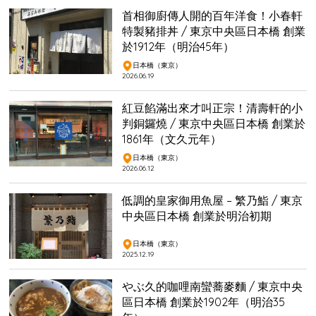
首相御廚傳人開的百年洋食！小春軒
特製豬排丼 / 東京中央區日本橋 創業
於1912年（明治45年）
日本橋（東京）
2026.06.19
紅豆餡滿出來才叫正宗！清壽軒的小
判銅鑼燒 / 東京中央區日本橋 創業於
1861年（文久元年）
日本橋（東京）
2026.06.12
低調的皇家御用魚屋 – 繁乃鮨 / 東京
中央區日本橋 創業於明治初期
日本橋（東京）
2025.12.19
やぶ久的咖哩南蠻蕎麥麵 / 東京中央
區日本橋 創業於1902年（明治35