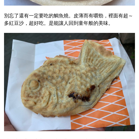
別忘了還有一定要吃的鯛魚燒。皮薄而有嚼勁，裡面有超～
多紅豆沙，超好吃。是能讓人回到童年般的美味。