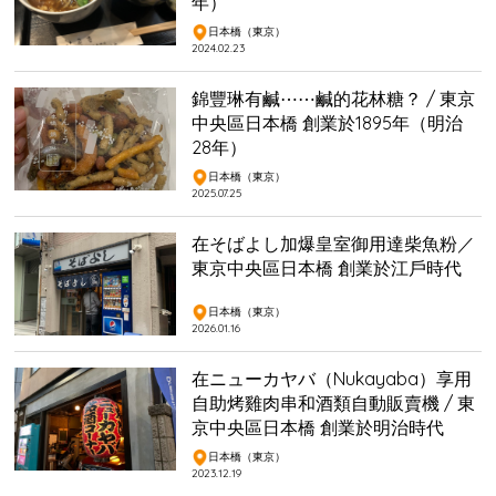
年）
日本橋（東京）
2024.02.23
錦豐琳有鹹⋯⋯鹹的花林糖？ / 東京
中央區日本橋 創業於1895年（明治
28年）
日本橋（東京）
2025.07.25
在そばよし加爆皇室御用達柴魚粉／
東京中央區日本橋 創業於江戶時代
日本橋（東京）
2026.01.16
在ニューカヤバ（Nukayaba）享用
自助烤雞肉串和酒類自動販賣機 / 東
京中央區日本橋 創業於明治時代
日本橋（東京）
2023.12.19