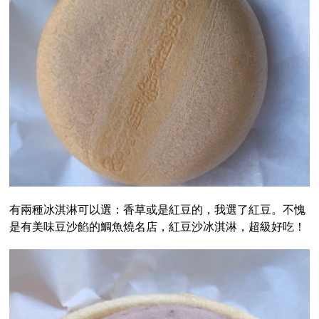
有兩種冰淇淋可以選：香草或是紅豆的，我選了紅豆。不愧
是有美味豆沙餡的鯛魚燒名店，紅豆沙冰淇淋，超級好吃！