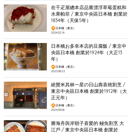
在千疋屋總本店品嘗漂浮草莓蛋糕和
水果帕菲 / 東京中央區日本橋 創業於
1834年（天保5年）
日本橋（東京）
2024.02.16
日本橋お多幸本店的豆腐飯 / 東京中
央區日本橋 創業於1924年（大正13
年）
日本橋（東京）
2025.08.22
絕贊米其林一星の日山壽喜燒割烹 /
東京中央區日本橋 創業於1912年（大
正元年）
日本橋（東京）
2024.09.06
勝海舟與岸朝子喜愛的 鳗魚割烹 大
江戶 / 東京中央區日本橋 創業於