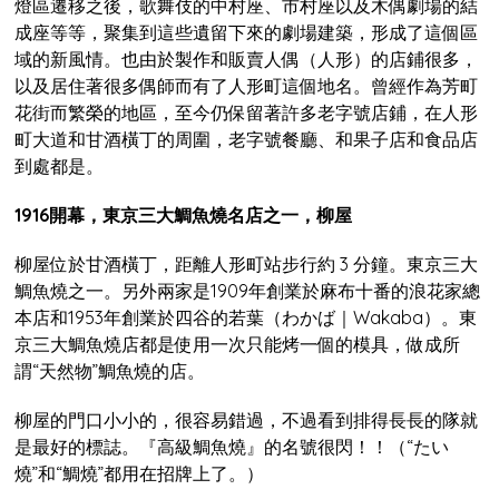
燈區遷移之後，歌舞伎的中村座、市村座以及木偶劇場的結
成座等等，聚集到這些遺留下來的劇場建築，形成了這個區
域的新風情。也由於製作和販賣人偶（人形）的店鋪很多，
以及居住著很多偶師而有了人形町這個地名。曾經作為芳町
花街而繁榮的地區，至今仍保留著許多老字號店鋪，在人形
町大道和甘酒橫丁的周圍，老字號餐廳、和果子店和食品店
到處都是。
1916開幕，東京三大鯛魚燒名店之一，柳屋
柳屋位於甘酒橫丁，距離人形町站步行約 3 分鐘。東京三大
鯛魚燒之一。另外兩家是1909年創業於麻布十番的浪花家總
本店和1953年創業於四谷的若葉（わかば｜Wakaba）。東
京三大鯛魚燒店都是使用一次只能烤一個的模具，做成所
謂“天然物”鯛魚燒的店。
柳屋的門口小小的，很容易錯過，不過看到排得長長的隊就
是最好的標誌。『高級鯛魚燒』的名號很閃！！（“たい
燒”和“鯛燒”都用在招牌上了。）