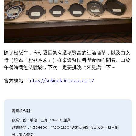
除了松阪牛，今朝還因為有選項豐富的紅酒酒單，以及由女
侍（稱為「お姐さん」）在桌邊幫忙料理食物而聞名。由於
午餐時間無法體驗，下次一定要挑晚上來見識一下～
官方網站：
https://sukiyaki.imaasa.com/
壽喜燒今朝
創業年份：明治十三年 / 1880年創業
營業時間：11:30-14:00，17:30-21:30 *週末及國定假日公休（12月例
外，週六營業）