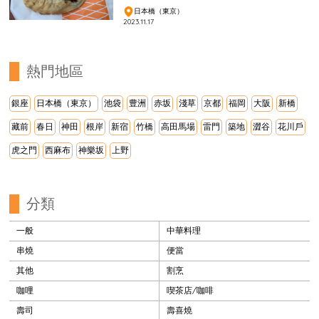
日本橋（東京）
2023.11.17
熱門地區
銀座
日本橋（東京）
池袋
豊洲
赤坂
淺草
京都
福岡
大阪
新橋
藏前
春日
神田
根岸
新宿
竹橋
高田馬場
雷門
築地
澀谷
花川戶
虎之門
西麻布
神樂坂
上野
分類
一般
中華料理
串燒
便當
其他
割烹
咖哩
喫茶店/咖啡
壽司
壽喜燒