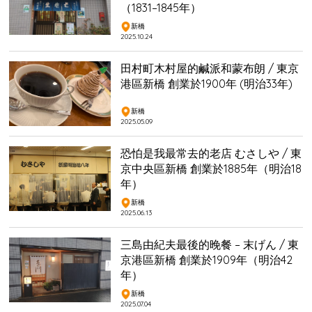
（1831–1845年）
新橋
2025.10.24
田村町木村屋的鹹派和蒙布朗 / 東京
港區新橋 創業於1900年 (明治33年)
新橋
2025.05.09
恐怕是我最常去的老店 むさしや / 東
京中央區新橋 創業於1885年（明治18
年）
新橋
2025.06.13
三島由紀夫最後的晚餐 – 末げん / 東
京港區新橋 創業於1909年（明治42
年）
新橋
2025.07.04