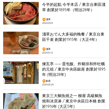
今半的起點 今半本店 / 東京台東區淺
草 創業於1895年（明治28年）
淺草
2024.03.01
淺草おでん大多福的晚餐 / 東京台東
區千束 創業於1915年（大正4年）
淺草
2024.01.12
煉瓦亭 —— 蛋包飯、炸豬排和炸牡蠣
的元祖 / 東京中央區銀座 創業於1895
年 (明治28年)
銀座
2024.05.24
東京三大鯛魚燒之一 柳屋 高級鯛魚
燒和冰淇淋 / 東京中央區日本橋 創業
於1916年 (大正5年)