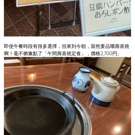
即使午餐時段有很多選擇，但來到今朝，當然要品嚐壽喜燒
啊！毫不猶豫點了「午間壽喜燒定食」，價格2,700円。