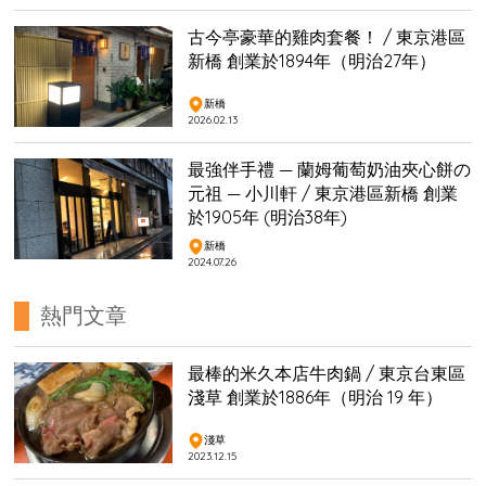
古今亭豪華的雞肉套餐！ / 東京港區
新橋 創業於1894年（明治27年）
新橋
2026.02.13
最強伴手禮 — 蘭姆葡萄奶油夾心餅の
元祖 — 小川軒 / 東京港區新橋 創業
於1905年 (明治38年)
新橋
2024.07.26
熱門文章
最棒的米久本店牛肉鍋 / 東京台東區
淺草 創業於1886年（明治 19 年）
淺草
2023.12.15