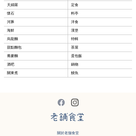
天婦羅
定食
懷石
料亭
河豚
洋食
海鮮
漢堡
烏龍麵
特輯
甜點麵包
茶屋
蕎麥麵
蛋包飯
酒吧
鍋物
關東煮
鰻魚
關於老舗食堂