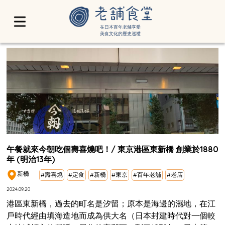
在日本百年老舖享受
美食文化的歷史巡禮
午餐就來今朝吃個壽喜燒吧！/ 東京港區東新橋 創業於1880
年 (明治13年)
新橋
#壽喜燒
#定食
#新橋
#東京
#百年老舖
#老店
2024.09.20
港區東新橋，過去的町名是汐留；原本是海邊的濕地，在江
戶時代經由填海造地而成為供大名（日本封建時代對一個較