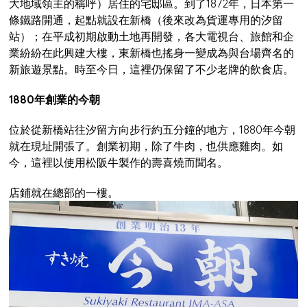
大地域領主的稱呼）居住的宅邸區。到了1872年，日本第一
條鐵路開通，起點就設在新橋（後來改為貨運專用的汐留
站）；在平成初期啟動土地再開發，各大電視台、旅館和企
業紛紛在此興建大樓，東新橋也搖身一變成為與台場齊名的
新旅遊景點。時至今日，這裡仍保留了不少老牌的飲食店。
1880年創業的今朝
位於從新橋站往汐留方向步行約五分鐘的地方，1880年今朝
就在現址開張了。創業初期，除了牛肉，也供應雞肉。如
今，這裡以使用松阪牛製作的壽喜燒而聞名。
店鋪就在總部的一樓。