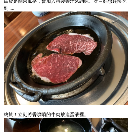
由於是關東風格，會加入特製醬汁來調味。呀～好想趕快吃
到……
終於！立刻將香噴噴的牛肉放進蛋液裡。