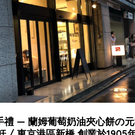
手禮 — 蘭姆葡萄奶油夾心餅の元
軒 / 東京港區新橋 創業於1905