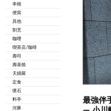
串燒
便當
其他
割烹
咖哩
喫茶店/咖啡
壽司
壽喜燒
天婦羅
定食
懷石
最強伴
料亭
— 小川
河豚