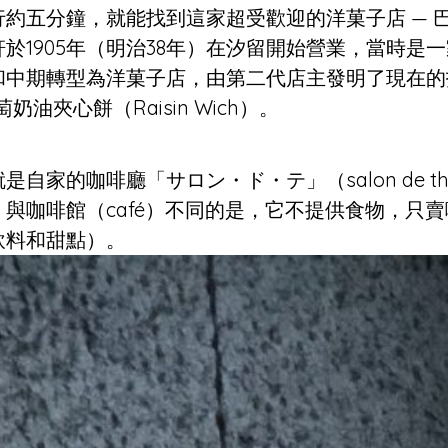
約五分鐘，就能找到這家超受歡迎的洋菓子店 — 巴
於1905年（明治38年）在汐留開始營業，當時是
和中期轉型為洋菓子店，由第二代店主發明了現在的
萄奶油夾心餅（Raisin Wich）。
是自家的咖啡廳「サロン・ド・テ」（salon de t
與咖啡館（café）不同的是，它不提供食物，只
飲料和甜點）。