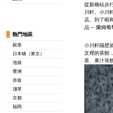
從新橋站步行
川軒。小川軒
店。到了昭
品 — 蘭姆葡
熱門地區
銀座
小川軒隔壁就
文裡的茶館，
日本橋（東京）
茶、果汁等
池袋
豊洲
赤坂
淺草
京都
福岡