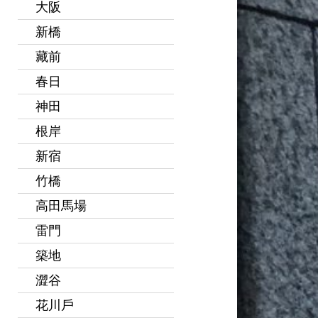
大阪
新橋
藏前
春日
神田
根岸
新宿
竹橋
高田馬場
雷門
築地
澀谷
花川戶