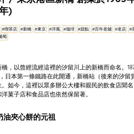
年)
#喫茶店
#新橋
#東京
#洋風
#珈琲
#甜點
#百年老舖
#老店
#
葡萄
橋，以曾經流經這裡的汐留川上的新橋而命名。187
），日本第一條鐵路在此開通，新橋站（後來的汐留
生。如今，這裡以眾多辦公大樓和親民的飲食店聞名
和洋菓子店和食品店也依然保留著。
奶油夾心餅的元祖