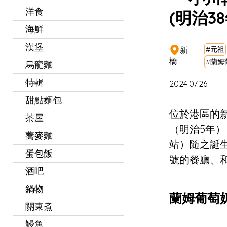
洋食
(明治38
海鮮
漢堡
新
#元祖
橋
#蘭姆
烏龍麵
特輯
2024.07.26
甜點麵包
位於港區的新
茶屋
（明治5年
蕎麥麵
站）隨之誕
蛋包飯
號的餐廳、
酒吧
鍋物
蘭姆葡萄
關東煮
鰻魚