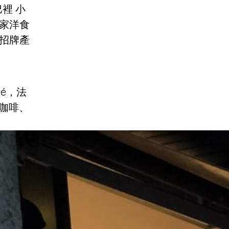
裡 小
一家洋食
招牌產
hé，法
賣咖啡、