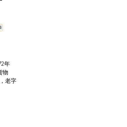
茶
2年
貨物
，老字