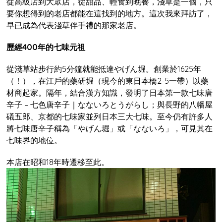
從高級店到大眾店，從甜品、輕食到晚餐，淺草是一個，只
要你想得到的老店都能在這找到的地方。這次我來拜訪了，
早已成為代表淺草伴手禮的那家老店。
歷經400年的七味元祖
從淺草站步行約5分鐘就能抵達やげん堀。創業於1625年
（！），在江戶的藥研堀（現今的東日本橋2-5一帶）以藥
材商起家。隔年，結合漢方知識，發明了日本第一款七味唐
辛子 – 七色唐辛子｜なないろとうがらし；與長野的八幡屋
礒五郎、京都的七味家並列日本三大七味。至今仍有許多人
將七味唐辛子稱為「やげん堀」或「なないろ」，可見其在
七味界的地位。
本店在昭和18年時遷移至此。