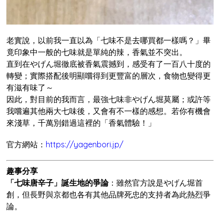
老實說，以前我一直以為「七味不是去哪買都一樣嗎？」畢
竟印象中一般的七味就是單純的辣，香氣並不突出。
直到在やげん堀徹底被香氣震撼到，感受有了一百八十度的
轉變；實際搭配後明顯嚐得到更豐富的層次，食物也變得更
有滋有味了～
因此，對目前的我而言，最強七味非やげん堀莫屬；或許等
我嚐遍其他兩大七味後，又會有不一樣的感想。若你有機會
來淺草，千萬別錯過這裡的「香氣體驗！」
官方網站：
https://yagenbori.jp/
趣事分享
「七味唐辛子」誕生地的爭論
：雖然官方說是やげん堀首
創，但長野與京都也各有其他品牌死忠的支持者為此熱烈爭
論。