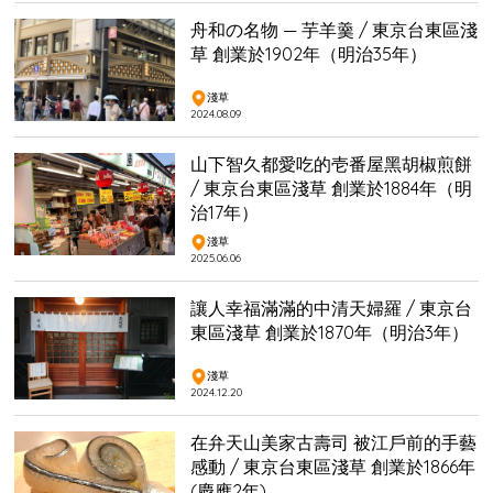
舟和の名物 — 芋羊羹 / 東京台東區淺
草 創業於1902年（明治35年）
淺草
2024.08.09
山下智久都愛吃的壱番屋黑胡椒煎餅
/ 東京台東區淺草 創業於1884年（明
治17年）
淺草
2025.06.06
讓人幸福滿滿的中清天婦羅 / 東京台
東區淺草 創業於1870年（明治3年）
淺草
2024.12.20
在弁天山美家古壽司 被江戶前的手藝
感動 / 東京台東區淺草 創業於1866年
(慶應2年)