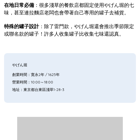
在地日常必備
：很多淺草的餐飲店都固定使用やげん堀的七
味，甚至連拉麵店老闆也會帶著自己專用的罐子去補貨。
特殊的罐子設計
：除了雷門款，やげん堀還會推出季節限定
或聯名款的罐子！許多人收集罐子比收集七味還認真。
やげん堀
創業時間：寛永2年 / 1625年
營業時間：10:00～18:00
地址：東京都台東區淺草1-28-3