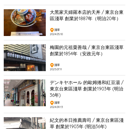
大黑家天婦羅本店的天丼 / 東京台東
區淺草 創業於1887年（明治20年）
淺草
2024.05.10
梅園的元祖粟善哉 / 東京台東區淺草
創業於1854年（安政元年）
淺草
2025.07.11
デンキヤホール 的歐姆捲和紅豆湯 /
東京台東區淺草 創業於1903年 (明治
36年)
淺草
2024.09.13
紀文的本日推薦壽司 / 東京台東區淺
草 創業於1903年 (明治36年)