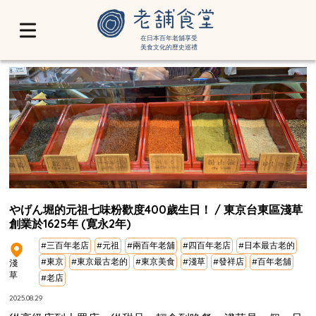
在日本百年老舖享受
美食文化的歷史巡禮
やげん堀的元祖七味粉歡度400歲生日！ / 東京台東區淺草
創業於1625年 (寛永2年)
#三百年老店
#元祖
#兩百年老舖
#四百年老店
#日本最古老的
#東京
#東京最古老的
#東京美食
#淺草
#發祥店
#百年老舖
淺
草
#老店
2025.08.29