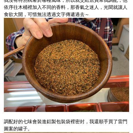
我沒有特別執著於哪種風味，所以就交給店員幫我調配，他
依序往木桶裡加入不同的香料，那香氣之迷人，光聞就讓人
食欲大開，可惜無法透過文字傳遞過去～
調配好的七味會裝進鋁製包裝袋裡密封，我還順手買了雷門
圖案的罐子。