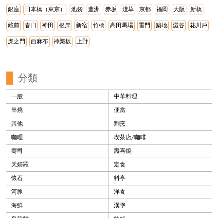
銀座
日本橋（東京）
池袋
豊洲
赤坂
淺草
京都
福岡
大阪
新橋
藏前
春日
神田
根岸
新宿
竹橋
高田馬場
雷門
築地
澀谷
花川戶
虎之門
西麻布
神樂坂
上野
分類
一般
中華料理
串燒
便當
其他
割烹
咖哩
喫茶店/咖啡
壽司
壽喜燒
天婦羅
定食
懷石
料亭
河豚
洋食
海鮮
漢堡