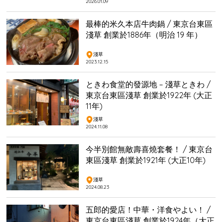
2026.01.09
最棒的米久本店牛肉鍋 / 東京台東區
淺草 創業於1886年（明治 19 年）
淺草
2023.12.15
ときわ食堂的發源地 – 淺草ときわ /
東京台東區淺草 創業於1922年 (大正
11年)
淺草
2024.11.08
今半別館無敵壽喜燒套餐！ / 東京台
東區淺草 創業於1921年 (大正10年)
淺草
2024.08.23
五郎的愛店！中華・洋食やよい！ /
東京台東區淺草 創業於1924年（大正