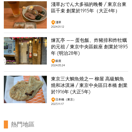
淺草おでん大多福的晚餐 / 東京台東
區千束 創業於1915年（大正4年）
淺草
2024.01.12
煉瓦亭 —— 蛋包飯、炸豬排和炸牡蠣
的元祖 / 東京中央區銀座 創業於1895
年 (明治28年)
銀座
2024.05.24
東京三大鯛魚燒之一 柳屋 高級鯛魚
燒和冰淇淋 / 東京中央區日本橋 創業
於1916年 (大正5年)
日本橋（東京）
2023.11.17
熱門地區