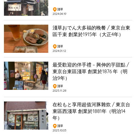
淺草
2024.04.19
淺草おでん大多福的晚餐 / 東京台東
區千束 創業於1915年（大正4年）
淺草
2024.01.12
最受歡迎的伴手禮 – 興伸的芋甜點 /
東京台東區淺草 創業於1876 年（明
治9年）
淺草
2025.11.28
在松もと享用超值河豚雜炊 / 東京台
東區西淺草 創業於1881年（明治14
年）
淺草
2025.10.03