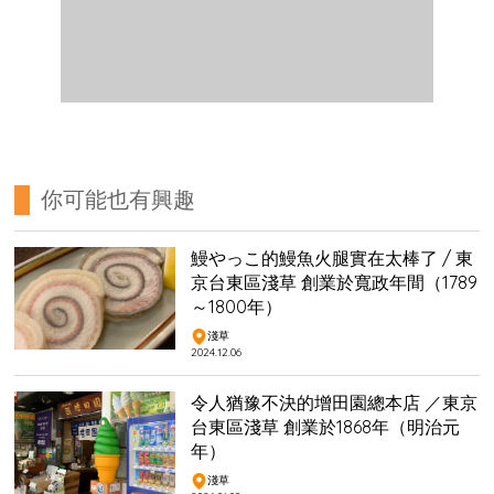
你可能也有興趣
鰻やっこ的鰻魚火腿實在太棒了 / 東
京台東區淺草 創業於寬政年間（1789
～1800年）
淺草
2024.12.06
令人猶豫不決的增田園總本店 ／東京
台東區淺草 創業於1868年（明治元
年）
淺草