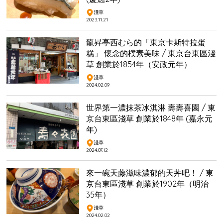
淺草
2023.11.21
龍昇亭西むら的「東京卡斯特拉蛋
糕」 懷念的樸素美味 / 東京台東區淺
草 創業於1854年（安政元年）
淺草
2024.02.09
世界第一濃抹茶冰淇淋 壽壽喜園 / 東
京台東區淺草 創業於1848年 (嘉永元
年)
淺草
2024.07.12
來一碗天藤滋味濃郁的天丼吧！ / 東
京台東區淺草 創業於1902年（明治
35年）
淺草
2024.02.02