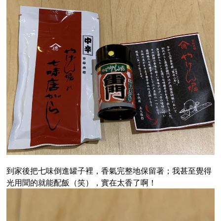
到家後把七味倒進罐子裡，香氣完整地保留著；我甚至覺得
光用聞的就能配飯（笑），實在太香了啊！