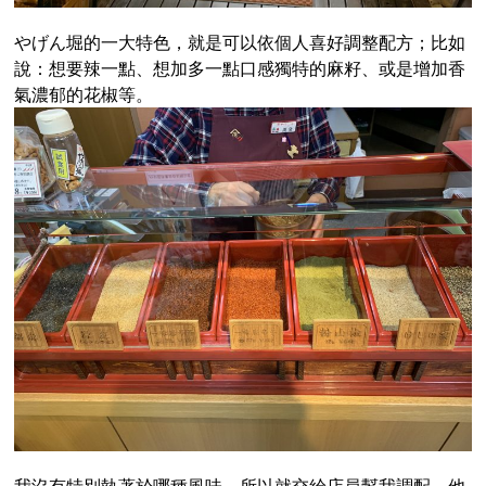
やげん堀的一大特色，就是可以依個人喜好調整配方；比如
說：想要辣一點、想加多一點口感獨特的麻籽、或是增加香
氣濃郁的花椒等。