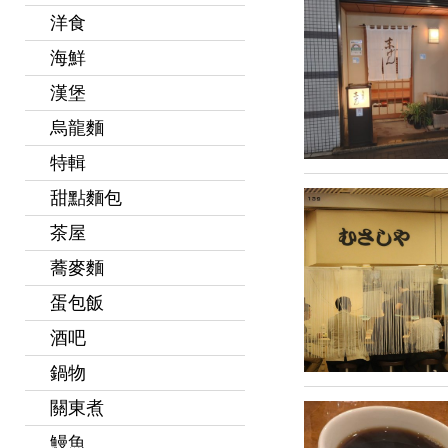
洋食
海鮮
漢堡
烏龍麵
特輯
甜點麵包
茶屋
蕎麥麵
蛋包飯
酒吧
鍋物
關東煮
鰻魚