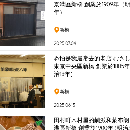
京港區新橋 創業於1909年（明
年）
新橋
2025.07.04
恐怕是我最常去的老店 むさし
東京中央區新橋 創業於1885
治18年）
新橋
2025.06.13
田村町木村屋的鹹派和蒙布朗 
港區新橋 創業於1900年 (明治3