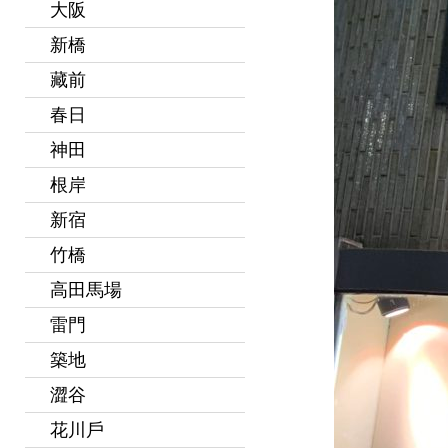
大阪
新橋
藏前
春日
神田
根岸
新宿
竹橋
高田馬場
雷門
築地
澀谷
花川戶