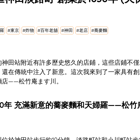
羅
#東京
#炸物
#百年老舖
#神田
#老店
#蕎麥麵
的神田站附近有許多歷史悠久的店鋪，這些店鋪不僅
，還在傳統中注入了新意。這次我來到了一家具有創
麵店——松竹庵ます川。
30年 充滿新意的蕎麥麵和天婦羅——松竹
位於神田站步行約10分鐘、淡路町站和小川町站步