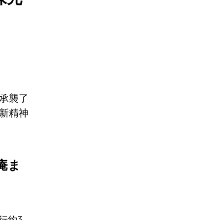
承襲了
新精神
庵ま
行約3