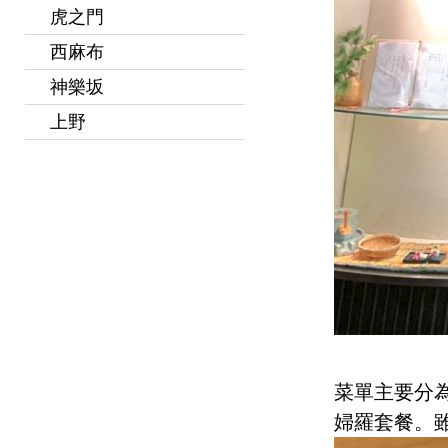
虎之門
西麻布
神樂坂
上野
菜單主要分為
婦羅套餐。