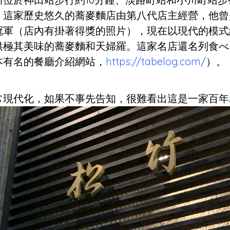
。這家歷史悠久的蕎麥麵店由第八代店主經營，他曾
冠軍（店內有掛著得獎的照片），現在以現代的模式
供極其美味的蕎麥麵和天婦羅。這家名店還名列食べ
本有名的餐廳介紹網站，
https://tabelog.com/
）。
常現代化，如果不事先告知，很難看出這是一家百年