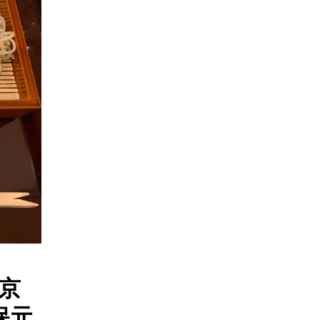
東京
保元