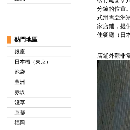
分鐘的位置
式滑雪亞洲
家店鋪，提
佳餐廳（日
熱門地區
銀座
店鋪外觀非
日本橋（東京）
池袋
豊洲
赤坂
淺草
京都
福岡