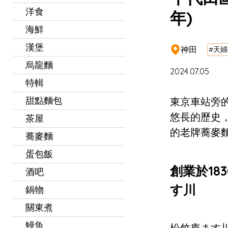
洋食
年)
海鮮
漢堡
神田
#天婦
烏龍麵
2024.07.05
特輯
甜點麵包
東京車站旁
悠長的歷史
茶屋
的老牌蕎麥
蕎麥麵
蛋包飯
創業於18
酒吧
す川
鍋物
關東煮
鰻魚
松竹庵ます川