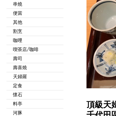
串燒
便當
其他
割烹
咖哩
喫茶店/咖啡
壽司
壽喜燒
天婦羅
定食
懷石
頂級天婦
料亭
千代田區
河豚