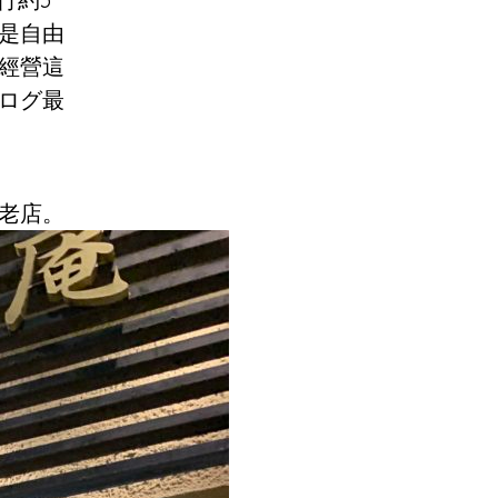
是自由
經營這
ログ最
老店。