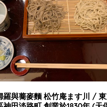
羅與蕎麥麵 松竹庵ます川 / 
神田淡路町 創業於1830年 (天