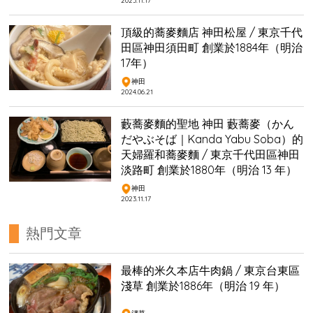
2023.11.17
頂級的蕎麥麵店 神田松屋 / 東京千代
田區神田須田町 創業於1884年（明治
17年）
神田
2024.06.21
藪蕎麥麵的聖地 神田 藪蕎麥（かん
だやぶそば｜Kanda Yabu Soba）的
天婦羅和蕎麥麵 / 東京千代田區神田
淡路町 創業於1880年（明治 13 年）
神田
2023.11.17
熱門文章
最棒的米久本店牛肉鍋 / 東京台東區
淺草 創業於1886年（明治 19 年）