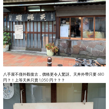
八手屋不僅外觀復古，價格更令人驚訝。天丼外帶只要 680
円？！上等天丼只賣 1,050 円？？？