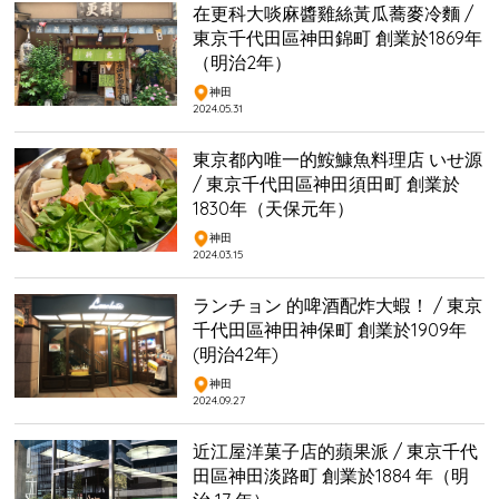
在更科大啖麻醬雞絲黃瓜蕎麥冷麵 /
東京千代田區神田錦町 創業於1869年
（明治2年）
神田
2024.05.31
東京都內唯一的鮟鱇魚料理店 いせ源
/ 東京千代田區神田須田町 創業於
1830年（天保元年）
神田
2024.03.15
ランチョン 的啤酒配炸大蝦！ / 東京
千代田區神田神保町 創業於1909年
(明治42年)
神田
2024.09.27
近江屋洋菓子店的蘋果派 / 東京千代
田區神田淡路町 創業於1884 年（明