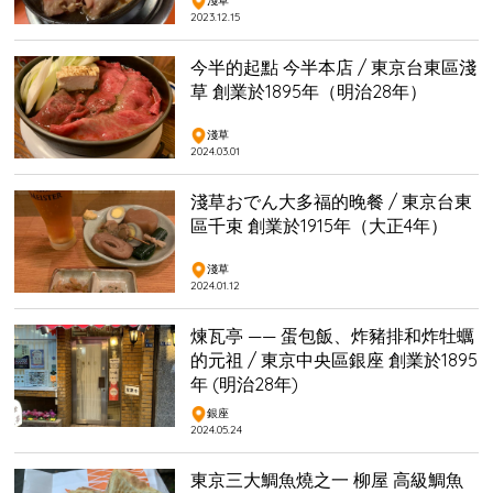
淺草
2023.12.15
今半的起點 今半本店 / 東京台東區淺
草 創業於1895年（明治28年）
淺草
2024.03.01
淺草おでん大多福的晚餐 / 東京台東
區千束 創業於1915年（大正4年）
淺草
2024.01.12
煉瓦亭 —— 蛋包飯、炸豬排和炸牡蠣
的元祖 / 東京中央區銀座 創業於1895
年 (明治28年)
銀座
2024.05.24
東京三大鯛魚燒之一 柳屋 高級鯛魚