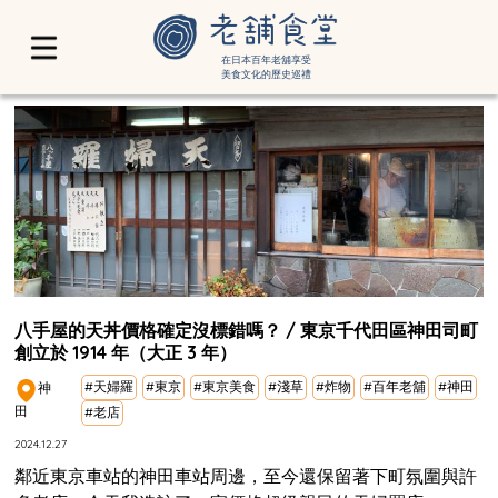
在日本百年老舖享受
美食文化的歷史巡禮
八手屋的天丼價格確定沒標錯嗎？ / 東京千代田區神田司町
創立於 1914 年（大正 3 年）
#天婦羅
#東京
#東京美食
#淺草
#炸物
#百年老舖
#神田
神
田
#老店
2024.12.27
鄰近東京車站的神田車站周邊，至今還保留著下町氛圍與許