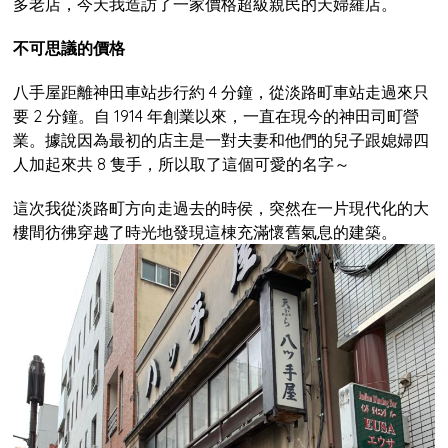
多老店，今天我造訪了一家價格超級親民的天婦羅店。
不可思議的價格
八手屋距離神田車站步行約 4 分鐘，從淡路町車站走過來只
要 2 分鐘。自 1914 年創業以來，一直在現今的神田司町營
業。據說因為最初的店主是一對夫妻和他們的兒子跟媳婦四
人加起來共 8 隻手，所以取了這個可愛的名字～
這次我從淡路町方向走過去的時侯，突然在一片現代化的大
樓間彷彿穿越了時光地發現這棟充滿懷舊氣息的建築。