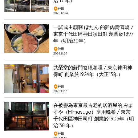
治 17 年）
神田
2025.12.24
一試成主顧啊 ぼたん 的雞肉壽喜燒 /
東京千代田區神田須田町 創業於1897
年（明治30年）
神田
2024.11.29
共榮堂的蘇門答臘咖哩 / 東京神田神
保町 創業於1924年（大正13年）
神田
2025.10.17
在被譽為東京最古老的居酒屋的 みま
すや（Mimasuya）享用晚餐 / 東京
千代田區神田司町 創業於1905年（明
治 38 年）
神田