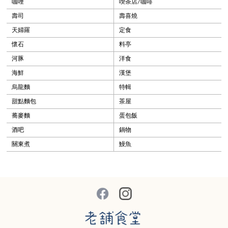
咖哩
喫茶店/咖啡
壽司
壽喜燒
天婦羅
定食
懷石
料亭
河豚
洋食
海鮮
漢堡
烏龍麵
特輯
甜點麵包
茶屋
蕎麥麵
蛋包飯
酒吧
鍋物
關東煮
鰻魚