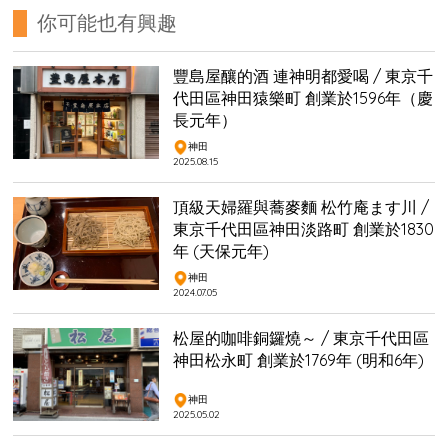
你可能也有興趣
豐島屋釀的酒 連神明都愛喝 / 東京千
代田區神田猿樂町 創業於1596年（慶
長元年）
神田
2025.08.15
頂級天婦羅與蕎麥麵 松竹庵ます川 /
東京千代田區神田淡路町 創業於1830
年 (天保元年)
神田
2024.07.05
松屋的咖啡銅鑼燒～ / 東京千代田區
神田松永町 創業於1769年 (明和6年)
神田
2025.05.02