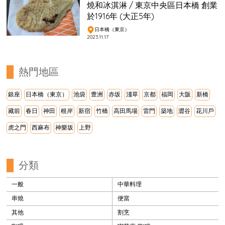
燒和冰淇淋 / 東京中央區日本橋 創業
於1916年 (大正5年)
日本橋（東京）
2023.11.17
熱門地區
銀座
日本橋（東京）
池袋
豊洲
赤坂
淺草
京都
福岡
大阪
新橋
藏前
春日
神田
根岸
新宿
竹橋
高田馬場
雷門
築地
澀谷
花川戶
虎之門
西麻布
神樂坂
上野
分類
一般
中華料理
串燒
便當
其他
割烹