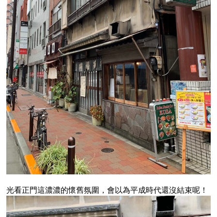
光看正門這濃濃的懷舊氛圍，會以為平成時代還沒結束呢！