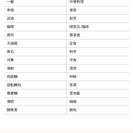
一般
中華料理
串燒
便當
其他
割烹
咖哩
喫茶店/咖啡
壽司
壽喜燒
天婦羅
定食
懷石
料亭
河豚
洋食
海鮮
漢堡
烏龍麵
特輯
甜點麵包
茶屋
蕎麥麵
蛋包飯
酒吧
鍋物
關東煮
鰻魚