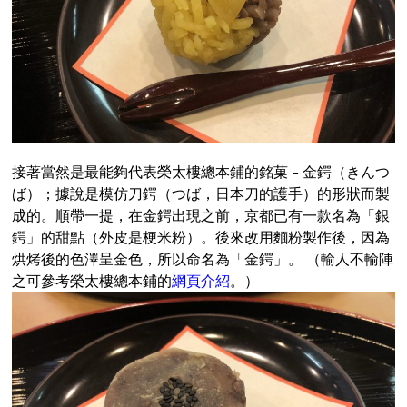
接著當然是最能夠代表榮太樓總本鋪的銘菓 – 金鍔（きんつ
ば）；據說是模仿刀鍔（つば，日本刀的護手）的形狀而製
成的。順帶一提，在金鍔出現之前，京都已有一款名為「銀
鍔」的甜點（外皮是梗米粉）。後來改用麵粉製作後，因為
烘烤後的色澤呈金色，所以命名為「金鍔」。 （輸人不輸陣
之可參考榮太樓總本鋪的
網頁介紹
。）