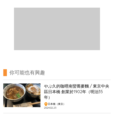
你可能也有興趣
やぶ久的咖哩南蠻蕎麥麵 / 東京中央
區日本橋 創業於1902年（明治35
年）
日本橋（東京）
2024.02.23