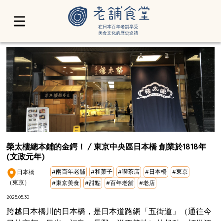
在日本百年老舖享受
美食文化的歷史巡禮
榮太樓總本鋪的金鍔！ / 東京中央區日本橋 創業於1818年
(文政元年)
#兩百年老舖
#和菓子
#喫茶店
#日本橋
#東京
日本橋
（東京）
#東京美食
#甜點
#百年老舖
#老店
2025.05.30
跨越日本橋川的日本橋，是日本道路網「五街道」（通往今