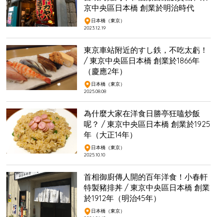
京中央區日本橋 創業於明治時代
日本橋（東京）
2023.12.19
東京車站附近的すし鉄，不吃太虧！
/ 東京中央區日本橋 創業於1866年
（慶應2年）
日本橋（東京）
2025.08.08
為什麼大家在洋食日勝亭狂嗑炒飯
呢？ / 東京中央區日本橋 創業於1925
年（大正14年）
日本橋（東京）
2025.10.10
首相御廚傳人開的百年洋食！小春軒
特製豬排丼 / 東京中央區日本橋 創業
於1912年（明治45年）
日本橋（東京）