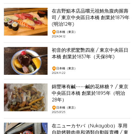
在吉野鮨本店品嚐元祖鮪魚腹肉握壽
司 / 東京中央區日本橋 創業於1879年
(明治12年)
日本橋（東京）
2024.04.12
初音的求肥驚艷四座 / 東京中央區日
本橋 創業於1837年（天保8年)
日本橋（東京）
2024.11.22
錦豐琳有鹹⋯⋯鹹的花林糖？ / 東京
中央區日本橋 創業於1895年（明治
28年）
日本橋（東京）
2025.07.25
在ニューカヤバ（Nukayaba）享用
自助烤雞肉串和酒類自動販賣機 / 東