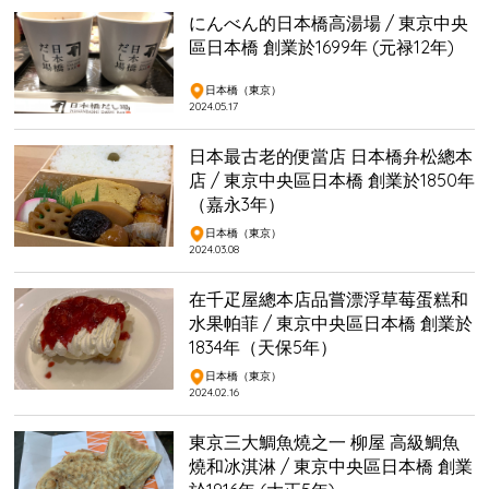
にんべん的日本橋高湯場 / 東京中央
區日本橋 創業於1699年 (元禄12年)
日本橋（東京）
2024.05.17
日本最古老的便當店 日本橋弁松總本
店 / 東京中央區日本橋 創業於1850年
（嘉永3年）
日本橋（東京）
2024.03.08
在千疋屋總本店品嘗漂浮草莓蛋糕和
水果帕菲 / 東京中央區日本橋 創業於
1834年（天保5年）
日本橋（東京）
2024.02.16
東京三大鯛魚燒之一 柳屋 高級鯛魚
燒和冰淇淋 / 東京中央區日本橋 創業