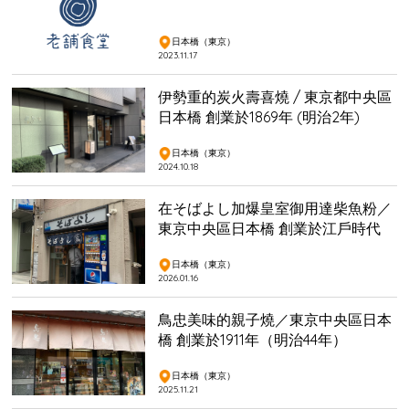
日本橋（東京）
2023.11.17
伊勢重的炭火壽喜燒 / 東京都中央區
日本橋 創業於1869年 (明治2年)
日本橋（東京）
2024.10.18
在そばよし加爆皇室御用達柴魚粉／
東京中央區日本橋 創業於江戶時代
日本橋（東京）
2026.01.16
鳥忠美味的親子燒／東京中央區日本
橋 創業於1911年（明治44年）
日本橋（東京）
2025.11.21