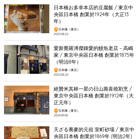
日本橋お多幸本店的豆腐飯 / 東京中
央區日本橋 創業於1924年（大正13
年）
日本橋（東京）
2025.08.22
愛新覺羅溥傑鍾愛的鰻魚老店 – 高嶋
家 / 東京中央區日本橋 創業於1875年
（明治8年）
日本橋（東京）
2025.06.20
絕贊米其林一星の日山壽喜燒割烹 /
東京中央區日本橋 創業於1912年（大
正元年）
日本橋（東京）
2024.09.06
天ざる蕎麥的元祖 室町砂場 / 東京中
央區日本橋 創業於1869年 (明治2年)