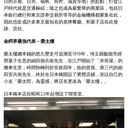
日的京都、日光、福島、長野、滋賀等地）的起點，打從江
戶時代就是交通樞紐；隨之也成為最繁華的商業區，包括日
本銀行總行和東京證券交易所等等的金融機構都聚集在此，
因此也促成許多東京最知名的老牌餐廳、和菓子店在此發
跡、茁壯。
金鍔界最強代表 – 榮太樓
榮太樓總本鋪的悠久歷史可追溯至1818年，埼玉縣飯能市經
營菓子生意的細田德兵衛先生，在江戶開始了「井筒屋」的
攤車生意；時間快轉到於安政四年，他的曾孫、第三代的細
田安兵衛先生，終於在日本橋開設了實體店鋪，並以自己的
小名「榮太郎」為靈感，將店名更改為「榮太樓」。
日本橋本店自昭和22年起增設了喫茶室。