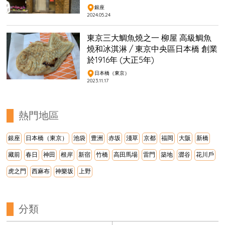
銀座
2024.05.24
東京三大鯛魚燒之一 柳屋 高級鯛魚
燒和冰淇淋 / 東京中央區日本橋 創業
於1916年 (大正5年)
日本橋（東京）
2023.11.17
熱門地區
銀座
日本橋（東京）
池袋
豊洲
赤坂
淺草
京都
福岡
大阪
新橋
藏前
春日
神田
根岸
新宿
竹橋
高田馬場
雷門
築地
澀谷
花川戶
虎之門
西麻布
神樂坂
上野
分類