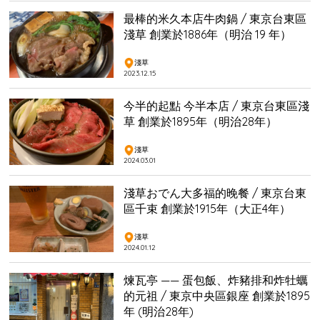
最棒的米久本店牛肉鍋 / 東京台東區
淺草 創業於1886年（明治 19 年）
淺草
2023.12.15
今半的起點 今半本店 / 東京台東區淺
草 創業於1895年（明治28年）
淺草
2024.03.01
淺草おでん大多福的晚餐 / 東京台東
區千束 創業於1915年（大正4年）
淺草
2024.01.12
煉瓦亭 —— 蛋包飯、炸豬排和炸牡蠣
的元祖 / 東京中央區銀座 創業於1895
年 (明治28年)