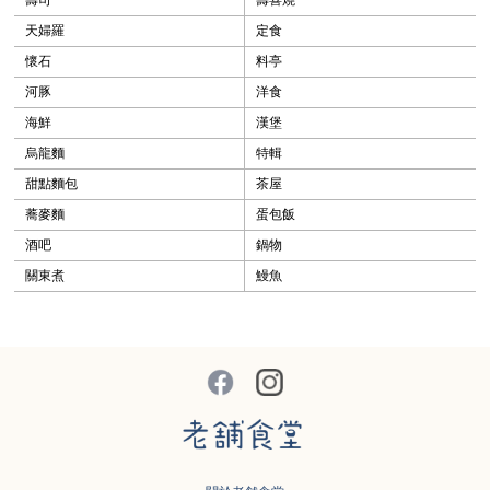
天婦羅
定食
懷石
料亭
河豚
洋食
海鮮
漢堡
烏龍麵
特輯
甜點麵包
茶屋
蕎麥麵
蛋包飯
酒吧
鍋物
關東煮
鰻魚