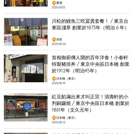
豊洲
2026.07.03
川松的鰻魚三吃冨貴套餐！ / 東京台
東區淺草 創業於1873年（明治 6 年）
赤坂
2026.06.26
首相御廚傳人開的百年洋食！小春軒
特製豬排丼 / 東京中央區日本橋 創業
於1912年（明治45年）
日本橋（東京）
2026.06.19
紅豆餡滿出來才叫正宗！清壽軒的小
判銅鑼燒 / 東京中央區日本橋 創業於
1861年（文久元年）
日本橋（東京）
2026.06.12