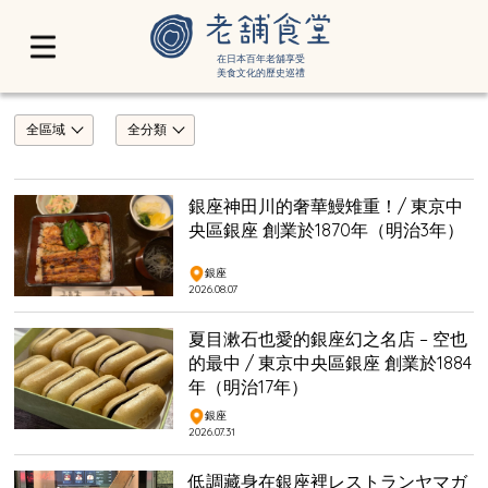
在日本百年老舖享受
美食文化的歷史巡禮
全區域
全分類
銀座神田川的奢華鰻雉重！/ 東京中
央區銀座 創業於1870年（明治3年）
銀座
2026.08.07
夏目漱石也愛的銀座幻之名店 – 空也
的最中 / 東京中央區銀座 創業於1884
年（明治17年）
銀座
2026.07.31
低調藏身在銀座裡レストランヤマガ