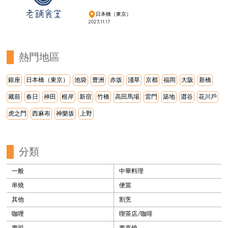
日本橋（東京）
2023.11.17
熱門地區
銀座
日本橋（東京）
池袋
豊洲
赤坂
淺草
京都
福岡
大阪
新橋
藏前
春日
神田
根岸
新宿
竹橋
高田馬場
雷門
築地
澀谷
花川戶
虎之門
西麻布
神樂坂
上野
分類
一般
中華料理
串燒
便當
其他
割烹
咖哩
喫茶店/咖啡
壽司
壽喜燒