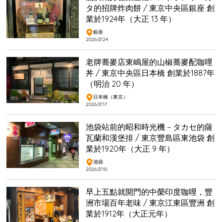
タ的招牌炸肉餅 / 東京中央區銀座 創
業於1924年（大正 13 年）
銀座
2026.07.24
老牌蕎麥店東嶋屋的山椒蕎麥配咖哩
丼 / 東京中央區日本橋 創業於1887年
（明治 20 年）
日本橋（東京）
2026.07.17
池袋站前的昭和時光機 – タカセ的薩
瓦蘭和漢堡排 / 東京豐島區東池袋 創
業於1920年（大正 9 年）
池袋
2026.07.10
早上五點就開門的中榮印度咖哩，豐
洲市場百年老味 / 東京江東區豐洲 創
業於1912年（大正元年）