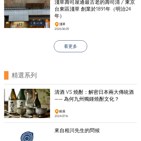
淺草壽司屋通最古老的壽司清 / 東京
台東區淺草 創業於1891年（明治24
年）
淺草
2026.06.05
看更多
精選系列
清酒 VS 燒酎：解密日本兩大傳統酒
—— 為何九州獨鍾燒酎文化？
銀座
2024.07.16
來自相川先生的問候