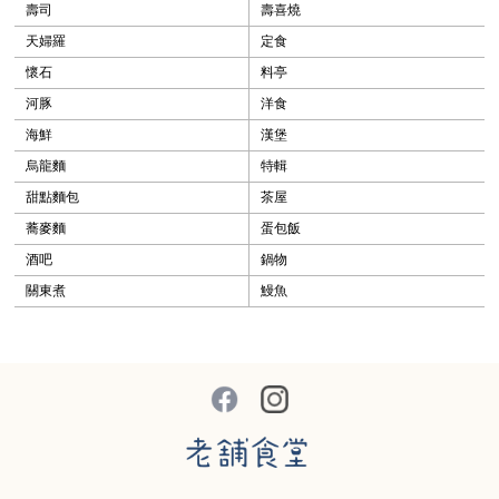
壽司
壽喜燒
天婦羅
定食
懷石
料亭
河豚
洋食
海鮮
漢堡
烏龍麵
特輯
甜點麵包
茶屋
蕎麥麵
蛋包飯
酒吧
鍋物
關東煮
鰻魚