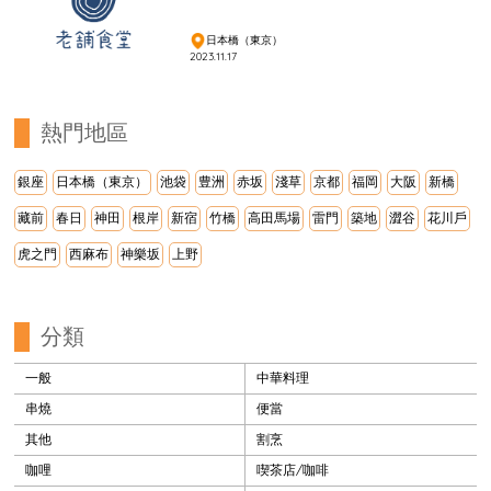
日本橋（東京）
2023.11.17
熱門地區
銀座
日本橋（東京）
池袋
豊洲
赤坂
淺草
京都
福岡
大阪
新橋
藏前
春日
神田
根岸
新宿
竹橋
高田馬場
雷門
築地
澀谷
花川戶
虎之門
西麻布
神樂坂
上野
分類
一般
中華料理
串燒
便當
其他
割烹
咖哩
喫茶店/咖啡