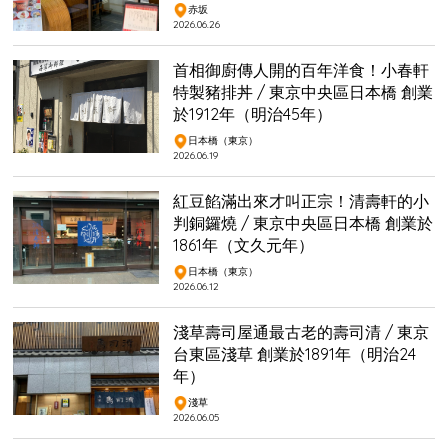
赤坂
2026.06.26
首相御廚傳人開的百年洋食！小春軒
特製豬排丼 / 東京中央區日本橋 創業
於1912年（明治45年）
日本橋（東京）
2026.06.19
紅豆餡滿出來才叫正宗！清壽軒的小
判銅鑼燒 / 東京中央區日本橋 創業於
1861年（文久元年）
日本橋（東京）
2026.06.12
淺草壽司屋通最古老的壽司清 / 東京
台東區淺草 創業於1891年（明治24
年）
淺草
2026.06.05