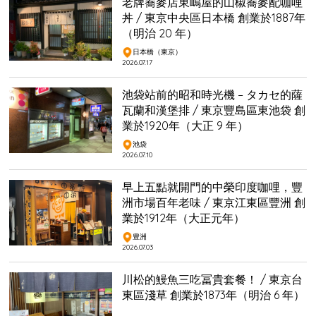
老牌蕎麥店東嶋屋的山椒蕎麥配咖哩
丼 / 東京中央區日本橋 創業於1887年
（明治 20 年）
日本橋（東京）
2026.07.17
池袋站前的昭和時光機 – タカセ的薩
瓦蘭和漢堡排 / 東京豐島區東池袋 創
業於1920年（大正 9 年）
池袋
2026.07.10
早上五點就開門的中榮印度咖哩，豐
洲市場百年老味 / 東京江東區豐洲 創
業於1912年（大正元年）
豊洲
2026.07.03
川松的鰻魚三吃冨貴套餐！ / 東京台
東區淺草 創業於1873年（明治 6 年）