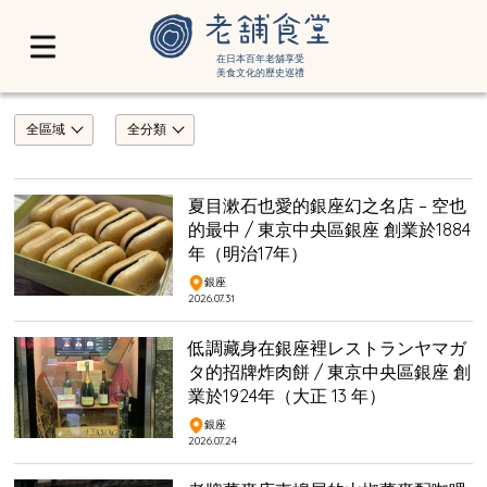
在日本百年老舖享受
美食文化的歷史巡禮
全區域
全分類
夏目漱石也愛的銀座幻之名店 – 空也
的最中 / 東京中央區銀座 創業於1884
年（明治17年）
銀座
2026.07.31
低調藏身在銀座裡レストランヤマガ
タ的招牌炸肉餅 / 東京中央區銀座 創
業於1924年（大正 13 年）
銀座
2026.07.24