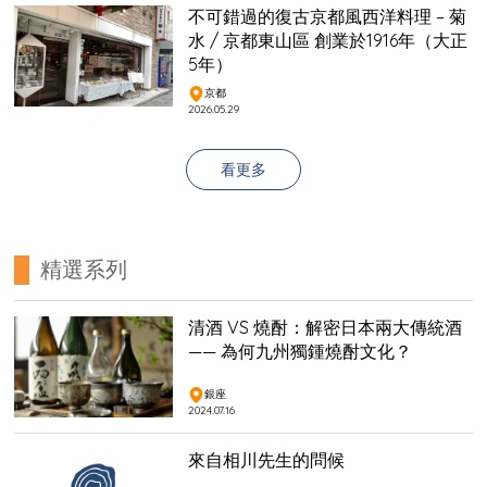
不可錯過的復古京都風西洋料理 – 菊
水 / 京都東山區 創業於1916年（大正
5年）
京都
2026.05.29
看更多
精選系列
清酒 VS 燒酎：解密日本兩大傳統酒
—— 為何九州獨鍾燒酎文化？
銀座
2024.07.16
來自相川先生的問候