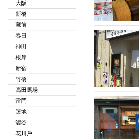
大阪
新橋
藏前
春日
神田
根岸
新宿
竹橋
高田馬場
雷門
築地
澀谷
花川戶