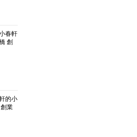
小春軒
橋 創
軒的小
 創業