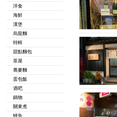
洋食
海鮮
漢堡
烏龍麵
特輯
甜點麵包
茶屋
蕎麥麵
蛋包飯
酒吧
鍋物
關東煮
鰻魚