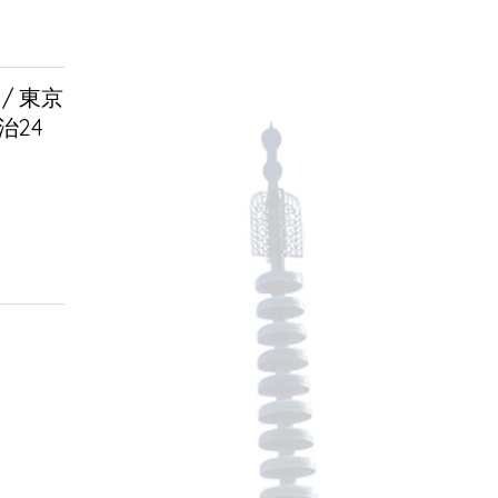
/ 東京
治24