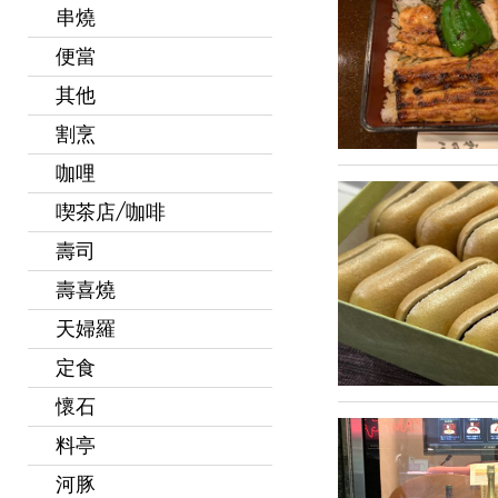
串燒
便當
其他
割烹
咖哩
喫茶店/咖啡
壽司
壽喜燒
天婦羅
定食
懷石
料亭
河豚