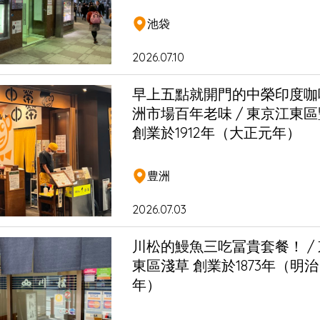
池袋
2026.07.10
早上五點就開門的中榮印度咖
洲市場百年老味 / 東京江東
創業於1912年（大正元年）
豊洲
2026.07.03
川松的鰻魚三吃冨貴套餐！ /
東區淺草 創業於1873年（明治 
年）