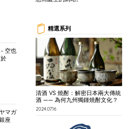
精選系列
– 空也
業於
清酒 VS 燒酎：解密日本兩大傳統
酒 —— 為何九州獨鍾燒酎文化？
2024.07.16
ヤマガ
區銀座