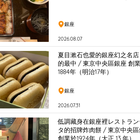
銀座
2026.08.07
夏目漱石也愛的銀座幻之名店 
的最中 / 東京中央區銀座 創
1884年（明治17年）
銀座
2026.07.31
低調藏身在銀座裡レストラン
タ的招牌炸肉餅 / 東京中央
創業於1924年（大正 13 年）