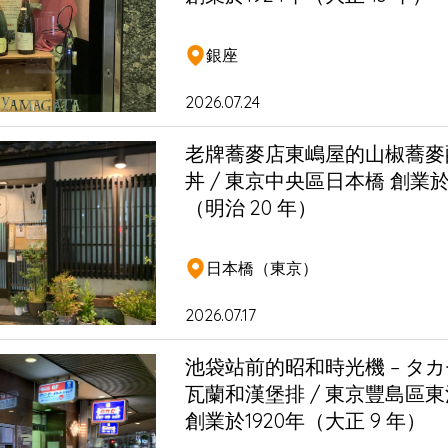
銀座
2026.07.24
老牌蕎麥店東嶋屋的山椒蕎麥
丼 / 東京中央區日本橋 創業於1
（明治 20 年）
日本橋（東京）
2026.07.17
池袋站前的昭和時光機 – タ
瓦蘭和漢堡排 / 東京豐島區
創業於1920年（大正 9 年）