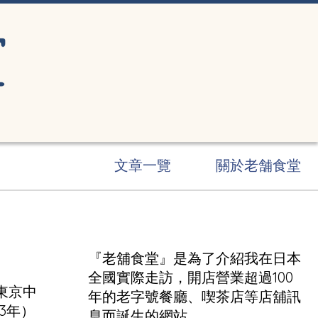
文章一覽
關於老舗食堂
『老舖食堂』是為了介紹我在日本
全國實際走訪，開店營業超過100
東京中
年的老字號餐廳、喫茶店等店舖訊
3年）
息而誕生的網站。