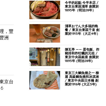
今半的起點 今半本店 /
東京台東區淺草 創業於
1895年（明治28年）
淺草おでん大多福的晚
餐 / 東京台東區千束 創
哩，豐
業於1915年（大正4年）
區豐洲
煉瓦亭 —— 蛋包飯、炸
豬排和炸牡蠣的元祖 /
東京中央區銀座 創業於
1895年 (明治28年)
東京三大鯛魚燒之一 柳
屋 高級鯛魚燒和冰淇淋
/ 東京中央區日本橋 創
 東京台
業於1916年 (大正5年)
6