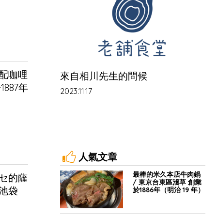
配咖哩
來自相川先生的問候
887年
2023.11.17
人氣文章
最棒的米久本店牛肉鍋
カセ的薩
/ 東京台東區淺草 創業
東池袋
於1886年（明治 19 年）