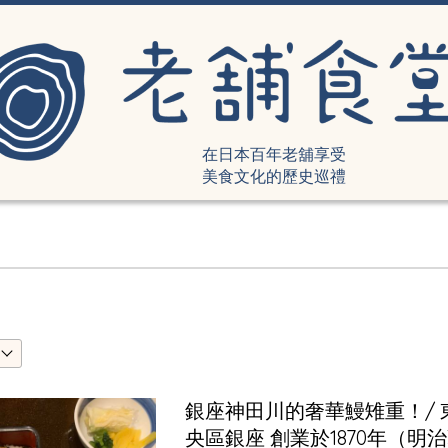
在日本百年老舖享受
美食文化的歷史巡禮
銀座神田川的奢華鰻雉重！/ 
央區銀座 創業於1870年（明治