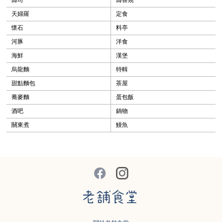
天婦羅
定食
懷石
料亭
河豚
洋食
海鮮
漢堡
烏龍麵
特輯
甜點麵包
茶屋
蕎麥麵
蛋包飯
酒吧
鍋物
關東煮
鰻魚