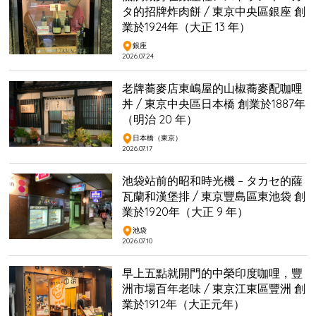
タ的招牌炸肉餅 / 東京中央區銀座 創
業於1924年（大正 13 年）
銀座
2026.07.24
老牌蕎麥店東嶋屋的山椒蕎麥配咖哩
丼 / 東京中央區日本橋 創業於1887年
（明治 20 年）
日本橋（東京）
2026.07.17
池袋站前的昭和時光機 – タカセ的薩
瓦蘭和漢堡排 / 東京豐島區東池袋 創
業於1920年（大正 9 年）
池袋
2026.07.10
早上五點就開門的中榮印度咖哩，豐
洲市場百年老味 / 東京江東區豐洲 創
業於1912年（大正元年）