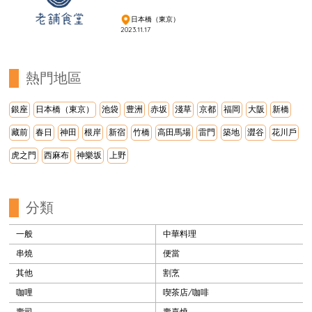
日本橋（東京）
2023.11.17
熱門地區
銀座
日本橋（東京）
池袋
豊洲
赤坂
淺草
京都
福岡
大阪
新橋
藏前
春日
神田
根岸
新宿
竹橋
高田馬場
雷門
築地
澀谷
花川戶
虎之門
西麻布
神樂坂
上野
分類
一般
中華料理
串燒
便當
其他
割烹
咖哩
喫茶店/咖啡
壽司
壽喜燒