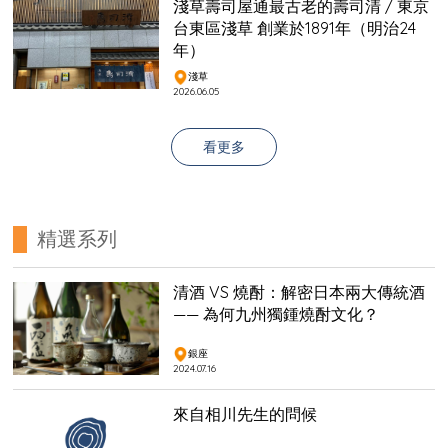
淺草壽司屋通最古老的壽司清 / 東京
台東區淺草 創業於1891年（明治24
年）
淺草
2026.06.05
看更多
精選系列
清酒 VS 燒酎：解密日本兩大傳統酒
—— 為何九州獨鍾燒酎文化？
銀座
2024.07.16
來自相川先生的問候