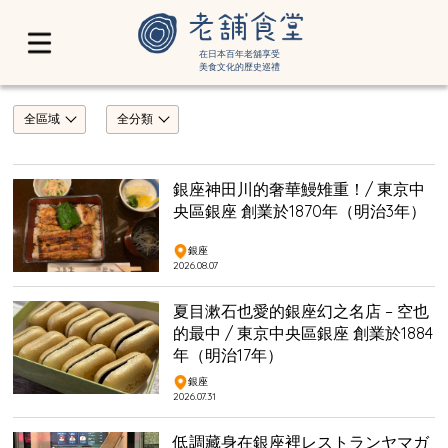
在日本百年老舖享受
美食文化的歷史巡禮
全區域
全分類
銀座神田川的奢華鰻雉重！/ 東京中
央區銀座 創業於1870年（明治3年）
銀座
2026.08.07
夏目漱石也愛的銀座幻之名店 – 空也
的最中 / 東京中央區銀座 創業於1884
年（明治17年）
銀座
2026.07.31
低調藏身在銀座裡レストランヤマガ