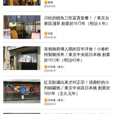
豊洲
2026.07.03
川松的鰻魚三吃冨貴套餐！ / 東京台
東區淺草 創業於1873年（明治 6 年）
赤坂
2026.06.26
首相御廚傳人開的百年洋食！小春軒
特製豬排丼 / 東京中央區日本橋 創業
於1912年（明治45年）
日本橋（東京）
2026.06.19
紅豆餡滿出來才叫正宗！清壽軒的小
判銅鑼燒 / 東京中央區日本橋 創業於
1861年（文久元年）
日本橋（東京）
2026.06.12