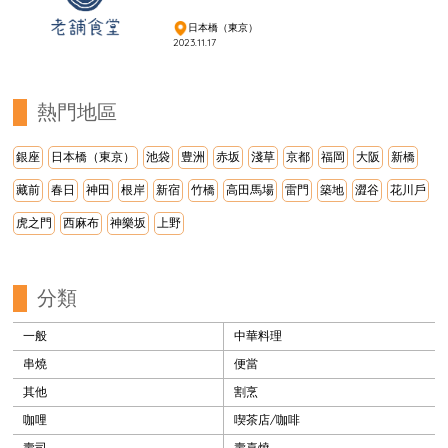
日本橋（東京）
2023.11.17
熱門地區
銀座
日本橋（東京）
池袋
豊洲
赤坂
淺草
京都
福岡
大阪
新橋
藏前
春日
神田
根岸
新宿
竹橋
高田馬場
雷門
築地
澀谷
花川戶
虎之門
西麻布
神樂坂
上野
分類
一般
中華料理
串燒
便當
其他
割烹
咖哩
喫茶店/咖啡
壽司
壽喜燒