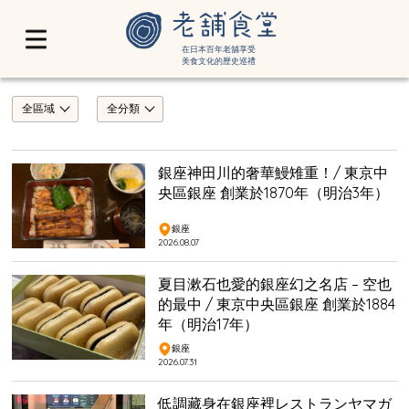
在日本百年老舖享受
美食文化的歷史巡禮
全區域
全分類
銀座神田川的奢華鰻雉重！/ 東京中
央區銀座 創業於1870年（明治3年）
銀座
2026.08.07
夏目漱石也愛的銀座幻之名店 – 空也
的最中 / 東京中央區銀座 創業於1884
年（明治17年）
銀座
2026.07.31
低調藏身在銀座裡レストランヤマガ