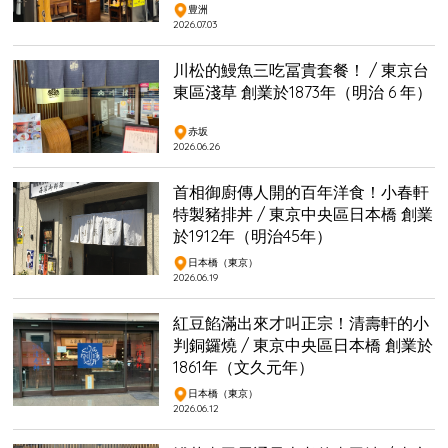
豊洲
2026.07.03
川松的鰻魚三吃冨貴套餐！ / 東京台
東區淺草 創業於1873年（明治 6 年）
赤坂
2026.06.26
首相御廚傳人開的百年洋食！小春軒
特製豬排丼 / 東京中央區日本橋 創業
於1912年（明治45年）
日本橋（東京）
2026.06.19
紅豆餡滿出來才叫正宗！清壽軒的小
判銅鑼燒 / 東京中央區日本橋 創業於
1861年（文久元年）
日本橋（東京）
2026.06.12