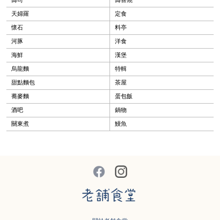
天婦羅
定食
懷石
料亭
河豚
洋食
海鮮
漢堡
烏龍麵
特輯
甜點麵包
茶屋
蕎麥麵
蛋包飯
酒吧
鍋物
關東煮
鰻魚