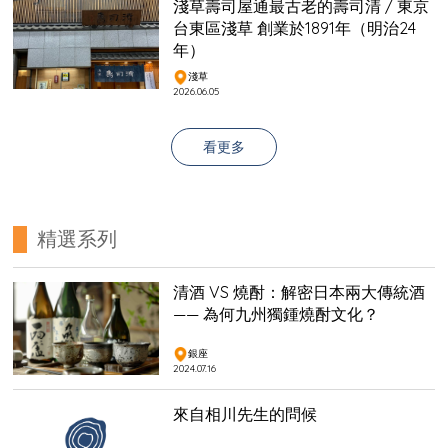
淺草壽司屋通最古老的壽司清 / 東京
台東區淺草 創業於1891年（明治24
年）
淺草
2026.06.05
看更多
精選系列
清酒 VS 燒酎：解密日本兩大傳統酒
—— 為何九州獨鍾燒酎文化？
銀座
2024.07.16
來自相川先生的問候