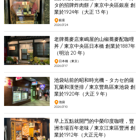
タ的招牌炸肉餅 / 東京中央區銀座 創
業於1924年（大正 13 年）
銀座
2026.07.24
老牌蕎麥店東嶋屋的山椒蕎麥配咖哩
丼 / 東京中央區日本橋 創業於1887年
（明治 20 年）
日本橋（東京）
2026.07.17
池袋站前的昭和時光機 – タカセ的薩
瓦蘭和漢堡排 / 東京豐島區東池袋 創
業於1920年（大正 9 年）
池袋
2026.07.10
早上五點就開門的中榮印度咖哩，豐
洲市場百年老味 / 東京江東區豐洲 創
業於1912年（大正元年）